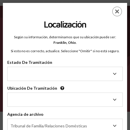
Broomfield CO - Condados Reconocidos
Saltar
ES
EN
al
contenido
Localización
principal
Condados Reconocidos
2600
Según su información, determinamos que su ubicación puede ser:
Franklin,
Ohio
.
Si esto no es correcto, actualice. Seleccione "Omitir" si no está seguro.
Condados
Estado De Tramitación
Estado
De
Tramitación
Ubicación De Tramitación
Ubicación
De
VERIFÍCA
Tramitación
Agencia de archivo
Condados reconocidos
Colorado
Broomfield
Agencia
Tribunal de Familia/Relaciones Domésticas
de