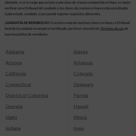
obstante, si se te exige que asistas a una clase de crianza compartida en línea, es mejor
verificar con el tribunal del condado si las clases de crianza en línea están acreditadas.
Cada estado, condado, y juez puede imponer requisitos diferentes.
¡GARANTÍA DE REEMBOLSO!
Si asistes a una de nuestras clases en línea y el tribunal
local de tu condado no acepta el certificado, por favor consulta las
Términos de uso
de
nuestra política de reembolso.
Alabama
Alaska
Arizona
Arkansas
California
Colorado
Connecticut
Delaware
District of Columbia
Florida
Georgia
Hawaii
Idaho
Illinois
Indiana
Iowa