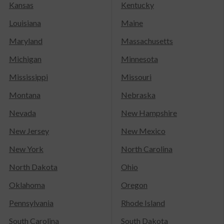
Kansas
Kentucky
Louisiana
Maine
Maryland
Massachusetts
Michigan
Minnesota
Mississippi
Missouri
Montana
Nebraska
Nevada
New Hampshire
New Jersey
New Mexico
New York
North Carolina
North Dakota
Ohio
Oklahoma
Oregon
Pennsylvania
Rhode Island
South Carolina
South Dakota