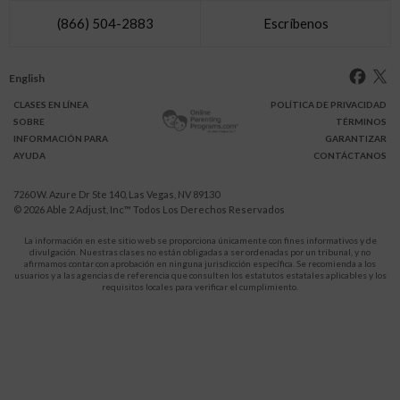
(866) 504-2883
Escríbenos
English
CLASES
EN LÍNEA
POLÍTICA DE PRIVACIDAD
SOBRE
TÉRMINOS
INFO
RMACIÓN
PARA
GARANTIZAR
AYUDA
CONTÁCTANOS
7260 W. Azure Dr Ste 140, Las Vegas, NV 89130
© 2026
Able 2 Adjust, Inc
™ Todos Los Derechos Reservados
La información en este sitio web se proporciona únicamente con fines informativos y de
divulgación. Nuestras clases no están obligadas a ser ordenadas por un tribunal, y no
afirmamos contar con aprobación en ninguna jurisdicción específica. Se recomienda a los
usuarios y a las agencias de referencia que consulten los estatutos estatales aplicables y los
requisitos locales para verificar el cumplimiento.
Protégete a ti y a tus hijos de la violencia doméstica.
911
LLAMA AL
para recibir ayuda inmediata,
o a tu servicio de emergencia local.