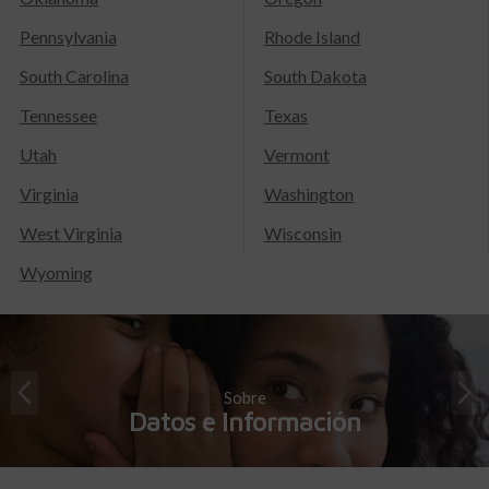
Pennsylvania
Rhode Island
South Carolina
South Dakota
Tennessee
Texas
Utah
Vermont
Virginia
Washington
West Virginia
Wisconsin
Wyoming
Sobre
Datos e Información