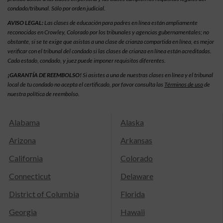
condado/tribunal. Sólo por orden judicial.
AVISO LEGAL:
Las clases de educación para padres en línea están ampliamente
reconocidas en Crowley, Colorado por los tribunales y agencias gubernamentales; no
obstante, si se te exige que asistas a una clase de crianza compartida en línea, es mejor
verificar con el tribunal del condado si las clases de crianza en línea están acreditadas.
Cada estado, condado, y juez puede imponer requisitos diferentes.
¡GARANTÍA DE REEMBOLSO!
Si asistes a una de nuestras clases en línea y el tribunal
local de tu condado no acepta el certificado, por favor consulta las
Términos de uso
de
nuestra política de reembolso.
Alabama
Alaska
Arizona
Arkansas
California
Colorado
Connecticut
Delaware
District of Columbia
Florida
Georgia
Hawaii