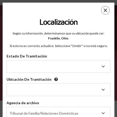
Crowley CO - Condados Reconocidos
Saltar
ES
EN
al
contenido
Localización
principal
Condados Reconocidos
2600
Según su información, determinamos que su ubicación puede ser:
Franklin,
Ohio
.
Si esto no es correcto, actualice. Seleccione "Omitir" si no está seguro.
Condados
Estado De Tramitación
Estado
De
Tramitación
Ubicación De Tramitación
Ubicación
De
VERIFÍCA
Tramitación
Agencia de archivo
Condados reconocidos
Colorado
Crowley
Agencia
Tribunal de Familia/Relaciones Domésticas
de