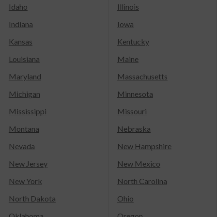
Idaho
Illinois
Indiana
Iowa
Kansas
Kentucky
Louisiana
Maine
Maryland
Massachusetts
Michigan
Minnesota
Mississippi
Missouri
Montana
Nebraska
Nevada
New Hampshire
New Jersey
New Mexico
New York
North Carolina
North Dakota
Ohio
Oklahoma
Oregon