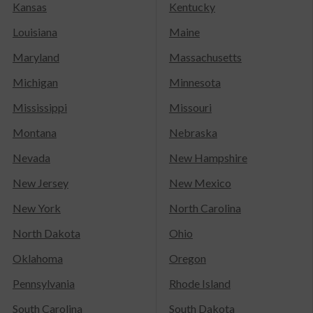
Kansas
Kentucky
Louisiana
Maine
Maryland
Massachusetts
Michigan
Minnesota
Mississippi
Missouri
Montana
Nebraska
Nevada
New Hampshire
New Jersey
New Mexico
New York
North Carolina
North Dakota
Ohio
Oklahoma
Oregon
Pennsylvania
Rhode Island
South Carolina
South Dakota