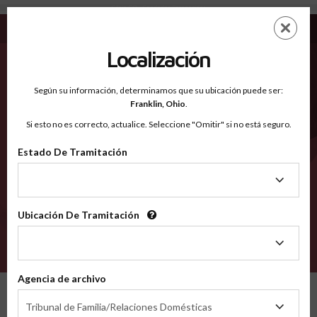
Gilpin CO - Condados Reconocidos
Saltar
ES
EN
al
contenido
Localización
principal
Condados Reconocidos
2600
Según su información, determinamos que su ubicación puede ser:
Franklin,
Ohio
.
Si esto no es correcto, actualice. Seleccione "Omitir" si no está seguro.
Condados
Estado De Tramitación
Estado
De
Tramitación
Ubicación De Tramitación
Ubicación
De
VERIFÍCA
Tramitación
Agencia de archivo
Condados reconocidos
Colorado
Gilpin
Agencia
Tribunal de Familia/Relaciones Domésticas
de