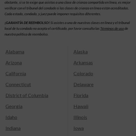
obstante, si se te exige que asistas a una clase de crianza compartida en línea, es mejor
verificar con el tribunal del condado si las clases de crianza en línea están acreditadas.
Cada estado, condado, y juez puede imponer requisitos diferentes.
¡GARANTÍA DE REEMBOLSO!
Si asistes a una de nuestras clases en línea y el tribunal
local de tu condado no acepta el certificado, por favor consulta las
Términos de uso
de
nuestra política de reembolso.
Alabama
Alaska
Arizona
Arkansas
California
Colorado
Connecticut
Delaware
District of Columbia
Florida
Georgia
Hawaii
Idaho
Illinois
Indiana
Iowa