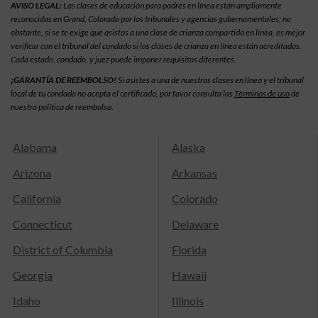
AVISO LEGAL:
Las clases de educación para padres en línea están ampliamente
reconocidas en Grand, Colorado por los tribunales y agencias gubernamentales; no
obstante, si se te exige que asistas a una clase de crianza compartida en línea, es mejor
verificar con el tribunal del condado si las clases de crianza en línea están acreditadas.
Cada estado, condado, y juez puede imponer requisitos diferentes.
¡GARANTÍA DE REEMBOLSO!
Si asistes a una de nuestras clases en línea y el tribunal
local de tu condado no acepta el certificado, por favor consulta las
Términos de uso
de
nuestra política de reembolso.
Alabama
Alaska
Arizona
Arkansas
California
Colorado
Connecticut
Delaware
District of Columbia
Florida
Georgia
Hawaii
Idaho
Illinois