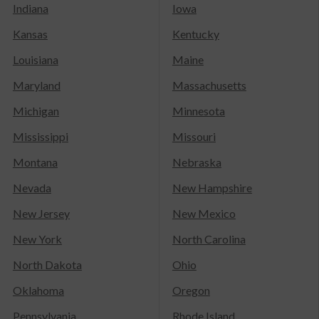
Indiana
Iowa
Kansas
Kentucky
Louisiana
Maine
Maryland
Massachusetts
Michigan
Minnesota
Mississippi
Missouri
Montana
Nebraska
Nevada
New Hampshire
New Jersey
New Mexico
New York
North Carolina
North Dakota
Ohio
Oklahoma
Oregon
Pennsylvania
Rhode Island