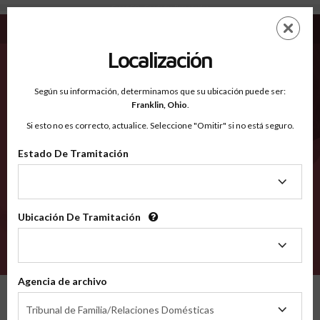
Grand CO - Condados Reconocidos
Saltar
ES
EN
al
contenido
Localización
principal
Condados Reconocidos
2600
Según su información, determinamos que su ubicación puede ser:
Franklin,
Ohio
.
Si esto no es correcto, actualice. Seleccione "Omitir" si no está seguro.
Condados
Estado De Tramitación
Estado
De
Tramitación
Ubicación De Tramitación
Ubicación
De
VERIFÍCA
Tramitación
Agencia de archivo
Condados reconocidos
Colorado
Grand
Agencia
Tribunal de Familia/Relaciones Domésticas
de