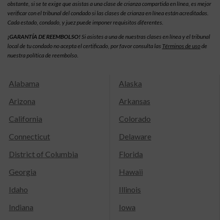
obstante, si se te exige que asistas a una clase de crianza compartida en línea, es mejor
verificar con el tribunal del condado si las clases de crianza en línea están acreditadas.
Cada estado, condado, y juez puede imponer requisitos diferentes.
¡GARANTÍA DE REEMBOLSO!
Si asistes a una de nuestras clases en línea y el tribunal
local de tu condado no acepta el certificado, por favor consulta las
Términos de uso
de
nuestra política de reembolso.
Alabama
Alaska
Arizona
Arkansas
California
Colorado
Connecticut
Delaware
District of Columbia
Florida
Georgia
Hawaii
Idaho
Illinois
Indiana
Iowa