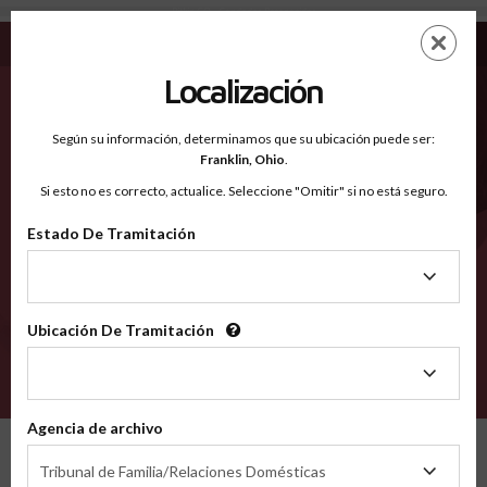
Pitkin CO - Condados Reconocidos
Saltar
ES
EN
al
contenido
Localización
principal
Condados Reconocidos
2600
Según su información, determinamos que su ubicación puede ser:
Franklin,
Ohio
.
Si esto no es correcto, actualice. Seleccione "Omitir" si no está seguro.
Condados
Estado De Tramitación
Estado
De
Tramitación
Ubicación De Tramitación
Ubicación
De
VERIFÍCA
Tramitación
Agencia de archivo
Condados reconocidos
Colorado
Pitkin
Agencia
Tribunal de Familia/Relaciones Domésticas
de