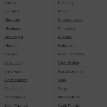
Kansas
Kentucky
Louisiana
Maine
Maryland
Massachusetts
Michigan
Minnesota
Mississippi
Missouri
Montana
Nebraska
Nevada
New Hampshire
New Jersey
New Mexico
New York
North Carolina
North Dakota
Ohio
Oklahoma
Oregon
Pennsylvania
Rhode Island
South Carolina
South Dakota