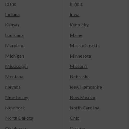
Idaho
Illinois
Indiana
Iowa
Kansas
Kentucky
Louisiana
Maine
Maryland
Massachusetts
Michigan
Minnesota
Mississippi
Missouri
Montana
Nebraska
Nevada
New Hampshire
New Jersey
New Mexico
New York
North Carolina
North Dakota
Ohio
Oklahoma
Oregon