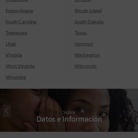
Pennsylvania
Rhode Island
South Carolina
South Dakota
Tennessee
Texas
Utah
Vermont
Virginia
Washington
West Virginia
Wisconsin
Wyoming
Sobre
Datos e Información