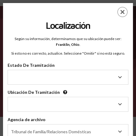
Saguache CO - Condados Reconocidos
Saltar
ES
EN
al
contenido
Localización
principal
Condados Reconocidos
2600
Según su información, determinamos que su ubicación puede ser:
Franklin,
Ohio
.
Si esto no es correcto, actualice. Seleccione "Omitir" si no está seguro.
Condados
Estado De Tramitación
Estado
De
Tramitación
Ubicación De Tramitación
Ubicación
De
VERIFÍCA
Tramitación
Agencia de archivo
Condados reconocidos
Colorado
Saguache
Agencia
Tribunal de Familia/Relaciones Domésticas
de