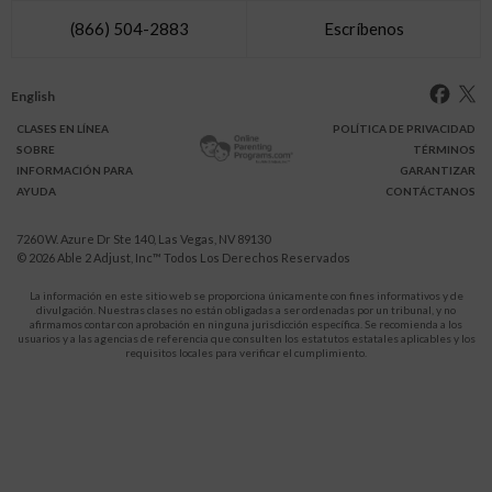
(866) 504-2883
Escríbenos
English
CLASES
EN LÍNEA
POLÍTICA DE PRIVACIDAD
SOBRE
TÉRMINOS
INFO
RMACIÓN
PARA
GARANTIZAR
AYUDA
CONTÁCTANOS
7260 W. Azure Dr Ste 140, Las Vegas, NV 89130
© 2026
Able 2 Adjust, Inc
™ Todos Los Derechos Reservados
La información en este sitio web se proporciona únicamente con fines informativos y de
divulgación. Nuestras clases no están obligadas a ser ordenadas por un tribunal, y no
afirmamos contar con aprobación en ninguna jurisdicción específica. Se recomienda a los
usuarios y a las agencias de referencia que consulten los estatutos estatales aplicables y los
requisitos locales para verificar el cumplimiento.
Protégete a ti y a tus hijos de la violencia doméstica.
911
LLAMA AL
para recibir ayuda inmediata,
o a tu servicio de emergencia local.