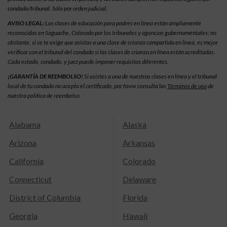
condado/tribunal. Sólo por orden judicial.
AVISO LEGAL:
Las clases de educación para padres en línea están ampliamente
reconocidas en Saguache, Colorado por los tribunales y agencias gubernamentales; no
obstante, si se te exige que asistas a una clase de crianza compartida en línea, es mejor
verificar con el tribunal del condado si las clases de crianza en línea están acreditadas.
Cada estado, condado, y juez puede imponer requisitos diferentes.
¡GARANTÍA DE REEMBOLSO!
Si asistes a una de nuestras clases en línea y el tribunal
local de tu condado no acepta el certificado, por favor consulta las
Términos de uso
de
nuestra política de reembolso.
Alabama
Alaska
Arizona
Arkansas
California
Colorado
Connecticut
Delaware
District of Columbia
Florida
Georgia
Hawaii