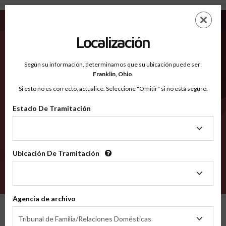
Summit CO - Condados Reconocidos
Saltar
ES
EN
al
contenido
Localización
principal
Condados Reconocidos
2600
Según su información, determinamos que su ubicación puede ser:
Franklin,
Ohio
.
Si esto no es correcto, actualice. Seleccione "Omitir" si no está seguro.
Condados
Estado De Tramitación
Estado
De
Tramitación
Ubicación De Tramitación
Ubicación
De
VERIFÍCA
Tramitación
Agencia de archivo
Condados reconocidos
Colorado
Summit
Agencia
Tribunal de Familia/Relaciones Domésticas
de