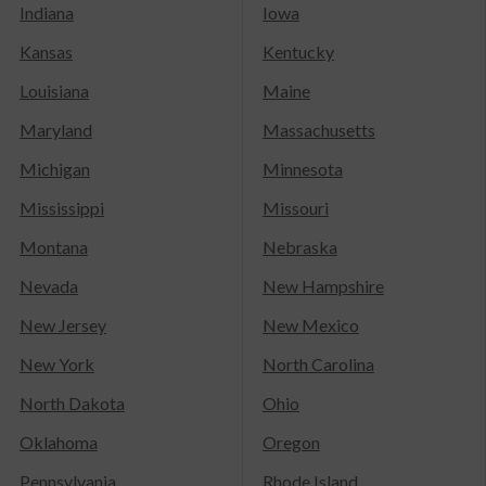
Indiana
Iowa
Kansas
Kentucky
Louisiana
Maine
Maryland
Massachusetts
Michigan
Minnesota
Mississippi
Missouri
Montana
Nebraska
Nevada
New Hampshire
New Jersey
New Mexico
New York
North Carolina
North Dakota
Ohio
Oklahoma
Oregon
Pennsylvania
Rhode Island