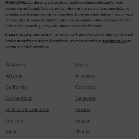
AVISO LEGAL:
Las clases de educación para padres en línea están ampliamente
reconocidas en Summit, Colorado por los tribunales y agencias gubernamentales; no
obstante, si se te exige que asistas a una clase de crianza compartida en línea, es mejor
verificar con el tribunal del condado si las clases de crianza en línea están acreditadas.
Cada estado, condado, y juez puede imponer requisitos diferentes.
¡GARANTÍA DE REEMBOLSO!
Si asistes a una de nuestras clases en línea y el tribunal
local de tu condado no acepta el certificado, por favor consulta las
Términos de uso
de
nuestra política de reembolso.
Alabama
Alaska
Arizona
Arkansas
California
Colorado
Connecticut
Delaware
District of Columbia
Florida
Georgia
Hawaii
Idaho
Illinois