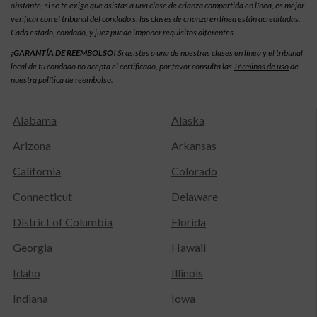
obstante, si se te exige que asistas a una clase de crianza compartida en línea, es mejor
verificar con el tribunal del condado si las clases de crianza en línea están acreditadas.
Cada estado, condado, y juez puede imponer requisitos diferentes.
¡GARANTÍA DE REEMBOLSO!
Si asistes a una de nuestras clases en línea y el tribunal
local de tu condado no acepta el certificado, por favor consulta las
Términos de uso
de
nuestra política de reembolso.
Alabama
Alaska
Arizona
Arkansas
California
Colorado
Connecticut
Delaware
District of Columbia
Florida
Georgia
Hawaii
Idaho
Illinois
Indiana
Iowa