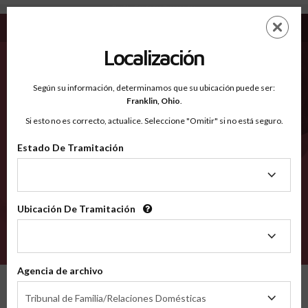
Bay FL - Condados Reconocidos
Saltar
ES
EN
al
contenido
Localización
principal
Condados Reconocidos
2600
Según su información, determinamos que su ubicación puede ser:
Franklin,
Ohio
.
Si esto no es correcto, actualice. Seleccione "Omitir" si no está seguro.
Condados
Estado De Tramitación
Estado
De
Tramitación
Ubicación De Tramitación
Ubicación
De
VERIFÍCA
Tramitación
Agencia de archivo
Condados reconocidos
Florida
Bay
Agencia
Tribunal de Familia/Relaciones Domésticas
de