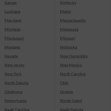
Kansas
Kentucky
Louisiana
Maine
Maryland
Massachusetts
Michigan
Minnesota
Mississippi
Missouri
Montana
Nebraska
Nevada
New Hampshire
New Jersey
New Mexico
New York
North Carolina
North Dakota
Ohio
Oklahoma
Oregon
Pennsylvania
Rhode Island
South Carolina
South Dakota