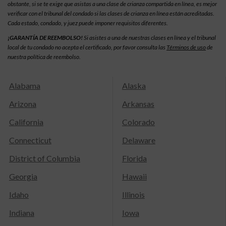
obstante, si se te exige que asistas a una clase de crianza compartida en línea, es mejor
verificar con el tribunal del condado si las clases de crianza en línea están acreditadas.
Cada estado, condado, y juez puede imponer requisitos diferentes.
¡GARANTÍA DE REEMBOLSO!
Si asistes a una de nuestras clases en línea y el tribunal
local de tu condado no acepta el certificado, por favor consulta las
Términos de uso
de
nuestra política de reembolso.
Alabama
Alaska
Arizona
Arkansas
California
Colorado
Connecticut
Delaware
District of Columbia
Florida
Georgia
Hawaii
Idaho
Illinois
Indiana
Iowa