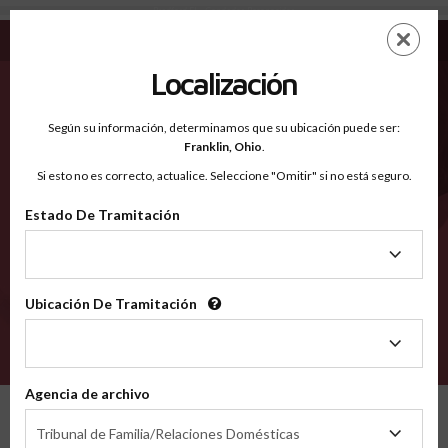
Bradford FL - Condados Reconocidos
Saltar
ES
EN
al
contenido
Localización
principal
Condados Reconocidos
2600
Según su información, determinamos que su ubicación puede ser:
Franklin,
Ohio
.
Si esto no es correcto, actualice. Seleccione "Omitir" si no está seguro.
Condados
Estado De Tramitación
Estado
De
Tramitación
Ubicación De Tramitación
Ubicación
De
VERIFÍCA
Tramitación
Agencia de archivo
Condados reconocidos
Florida
Bradford
Agencia
Tribunal de Familia/Relaciones Domésticas
de