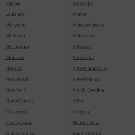
Kansas
Kentucky
Louisiana
Maine
Maryland
Massachusetts
Michigan
Minnesota
Mississippi
Missouri
Montana
Nebraska
Nevada
New Hampshire
New Jersey
New Mexico
New York
North Carolina
North Dakota
Ohio
Oklahoma
Oregon
Pennsylvania
Rhode Island
South Carolina
South Dakota