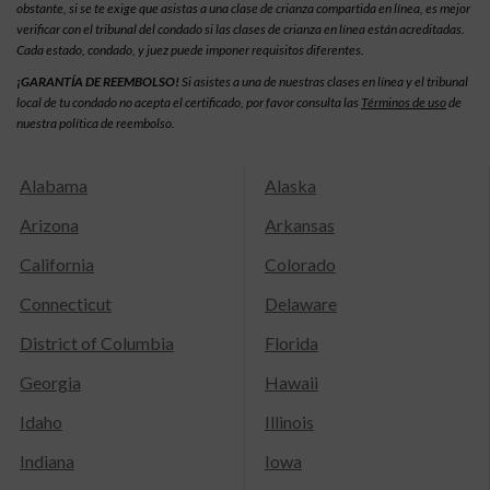
obstante, si se te exige que asistas a una clase de crianza compartida en línea, es mejor
verificar con el tribunal del condado si las clases de crianza en línea están acreditadas.
Cada estado, condado, y juez puede imponer requisitos diferentes.
¡GARANTÍA DE REEMBOLSO!
Si asistes a una de nuestras clases en línea y el tribunal
local de tu condado no acepta el certificado, por favor consulta las
Términos de uso
de
nuestra política de reembolso.
Alabama
Alaska
Arizona
Arkansas
California
Colorado
Connecticut
Delaware
District of Columbia
Florida
Georgia
Hawaii
Idaho
Illinois
Indiana
Iowa