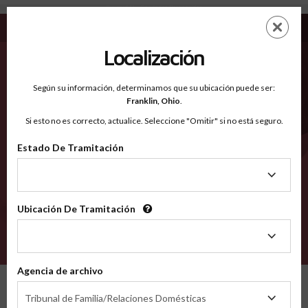
Broward FL - Condados Reconocidos
Saltar
ES
EN
al
contenido
Localización
principal
Condados Reconocidos
2600
Según su información, determinamos que su ubicación puede ser:
Franklin,
Ohio
.
Si esto no es correcto, actualice. Seleccione "Omitir" si no está seguro.
Condados
Estado De Tramitación
Estado
De
Tramitación
Ubicación De Tramitación
Ubicación
De
VERIFÍCA
Tramitación
Agencia de archivo
Condados reconocidos
Florida
Broward
Agencia
Tribunal de Familia/Relaciones Domésticas
de