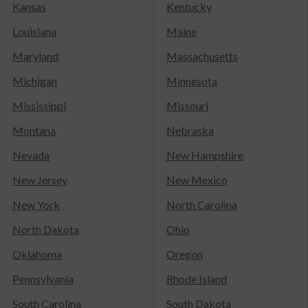
Kansas
Kentucky
Louisiana
Maine
Maryland
Massachusetts
Michigan
Minnesota
Mississippi
Missouri
Montana
Nebraska
Nevada
New Hampshire
New Jersey
New Mexico
New York
North Carolina
North Dakota
Ohio
Oklahoma
Oregon
Pennsylvania
Rhode Island
South Carolina
South Dakota