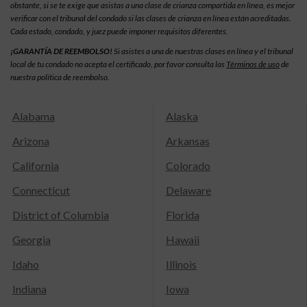
obstante, si se te exige que asistas a una clase de crianza compartida en línea, es mejor
verificar con el tribunal del condado si las clases de crianza en línea están acreditadas.
Cada estado, condado, y juez puede imponer requisitos diferentes.
¡GARANTÍA DE REEMBOLSO!
Si asistes a una de nuestras clases en línea y el tribunal
local de tu condado no acepta el certificado, por favor consulta las
Términos de uso
de
nuestra política de reembolso.
Alabama
Alaska
Arizona
Arkansas
California
Colorado
Connecticut
Delaware
District of Columbia
Florida
Georgia
Hawaii
Idaho
Illinois
Indiana
Iowa