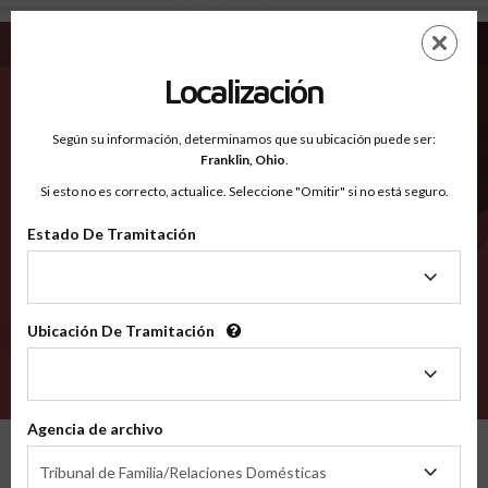
Dixie FL - Condados Reconocidos
Saltar
ES
EN
al
contenido
Localización
principal
Condados Reconocidos
2600
Según su información, determinamos que su ubicación puede ser:
Franklin,
Ohio
.
Si esto no es correcto, actualice. Seleccione "Omitir" si no está seguro.
Condados
Estado De Tramitación
Estado
De
Tramitación
Ubicación De Tramitación
Ubicación
De
VERIFÍCA
Tramitación
Agencia de archivo
Condados reconocidos
Florida
Dixie
Agencia
Tribunal de Familia/Relaciones Domésticas
de