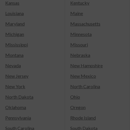
Kansas
Kentucky
Louisiana
Maine
Maryland
Massachusetts
Michigan
Minnesota
Mississippi
Missouri
Montana
Nebraska
Nevada
New Hampshire
New Jersey
New Mexico
New York
North Carolina
North Dakota
Ohio
Oklahoma
Oregon
Pennsylvania
Rhode Island
South Carolina
South Dakota