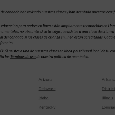
s de condado han revisado nuestras clases y han aceptado nuestros certi
e educación para padres en línea están ampliamente reconocidas en Hami
amentales; no obstante, si se te exige que asistas a una clase de crianza
nal del condado si las clases de crianza en línea están acreditadas. Cada 
ferentes.
SO!
Si asistes a una de nuestras clases en línea y el tribunal local de tu 
lta las
Términos de uso
de nuestra política de reembolso.
Arizona
Arkans
Delaware
Distric
Idaho
Illinois
Kentucky
Louisia