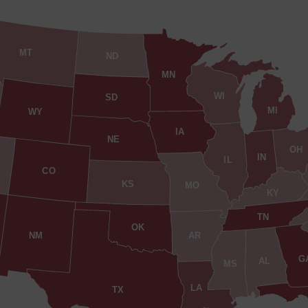
MT
ND
MN
WI
SD
MI
WY
IA
NE
OH
IN
IL
CO
KS
MO
KY
TN
OK
AR
NM
G
AL
MS
LA
TX