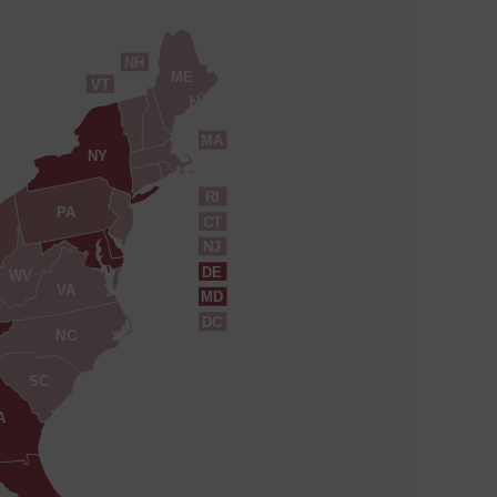
NH
ME
VT
MA
NY
RI
PA
CT
NJ
DE
WV
VA
MD
DC
NC
SC
A