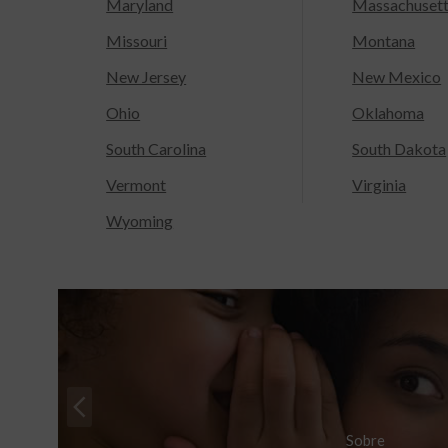
Maryland
Massachuset
Missouri
Montana
New Jersey
New Mexico
Ohio
Oklahoma
South Carolina
South Dakota
Vermont
Virginia
Wyoming
Sobre