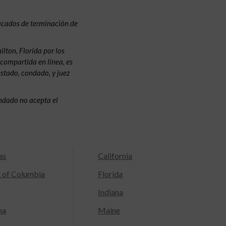
ficados de terminación de
lton, Florida por los
 compartida en línea, es
estado, condado, y juez
condado no acepta el
as
California
t of Columbia
Florida
Indiana
na
Maine