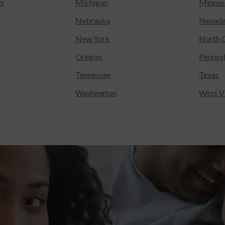
ts
Michigan
Minnes
Nebraska
Nevad
New York
North C
Oregon
Pennsy
Tennessee
Texas
Washington
West Vi