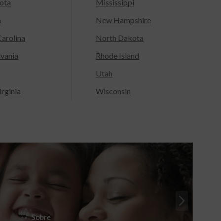
ota
Mississippi
a
New Hampshire
arolina
North Dakota
lvania
Rhode Island
Utah
rginia
Wisconsin
Sobre