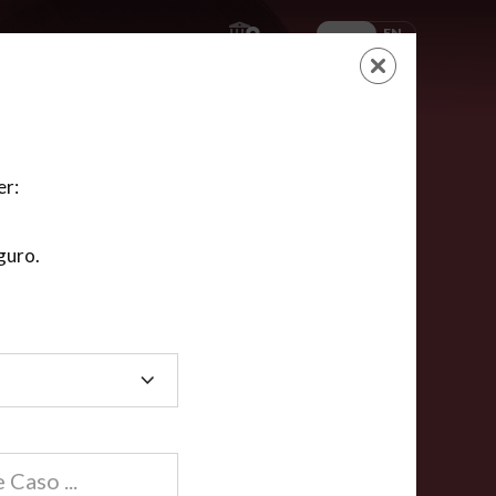
ES
EN
AYUDA
CARRITO
NUEVA CUENTA
LOGIN
er:
guro.
dos
compartida en línea están acreditadas en más de
ínea cumplen la mayoría de las normas nacionales