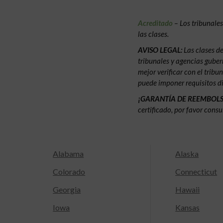
Acreditado
– Los tribunale
las clases.
AVISO LEGAL:
Las clases d
tribunales y agencias gubern
mejor verificar con el tribu
puede imponer requisitos di
¡GARANTÍA DE REEMBOL
certificado, por favor consu
Alabama
Alaska
Colorado
Connecticut
Georgia
Hawaii
Iowa
Kansas