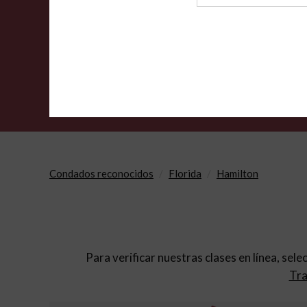
de
archivo
Condados reconocidos
Florida
Hamilton
Para verificar nuestras clases en línea, sele
Tra