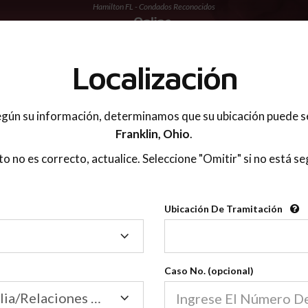
Hamilton FL - Condados Reconocidos
 PADRES
Localización
gún su información, determinamos que su ubicación puede s
Franklin,
Ohio
.
sto no es correcto, actualice. Seleccione "Omitir" si no está se
Condados Reconoci
Ubicación De Tramitación
2600
Ubicación
De
Nuestras clases de crianza 
Tramitación
Caso No. (opcional)
2600 condados.
Las clases para padres en l
Condados
Tribunal de Familia/Relaciones Domésticas