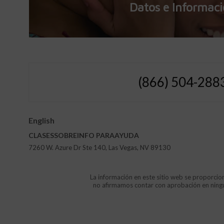
Datos e Informac
(866) 504-288
English
CLASES
SOBRE
INFO
PARA
AYUDA
7260 W. Azure Dr Ste 140, Las Vegas, NV 89130
La información en este sitio web se proporcion
no afirmamos contar con aprobación en ninguna