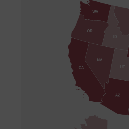
WA
OR
ID
NV
UT
CA
AZ