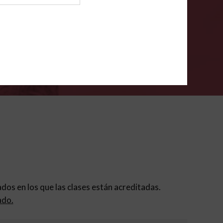
ión para padres
.
VERIFÍCA
dados en los que las clases están acreditadas.
ado.