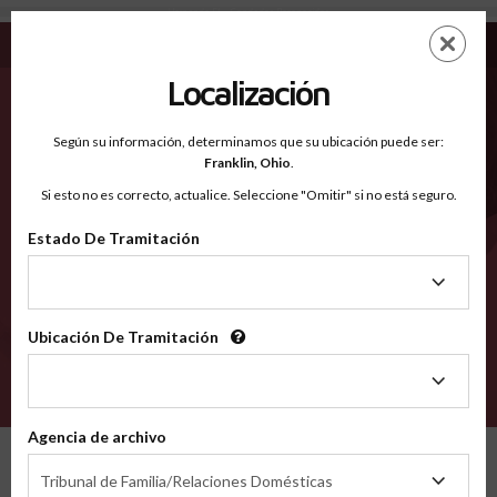
Hernando FL - Condados Reconocidos
Saltar
ES
EN
al
contenido
Localización
principal
Condados Reconocidos
2600
Según su información, determinamos que su ubicación puede ser:
Franklin,
Ohio
.
Si esto no es correcto, actualice. Seleccione "Omitir" si no está seguro.
Condados
Estado De Tramitación
Estado
De
Tramitación
Ubicación De Tramitación
Ubicación
De
VERIFÍCA
Tramitación
Agencia de archivo
Condados reconocidos
Florida
Hernando
Agencia
Tribunal de Familia/Relaciones Domésticas
de