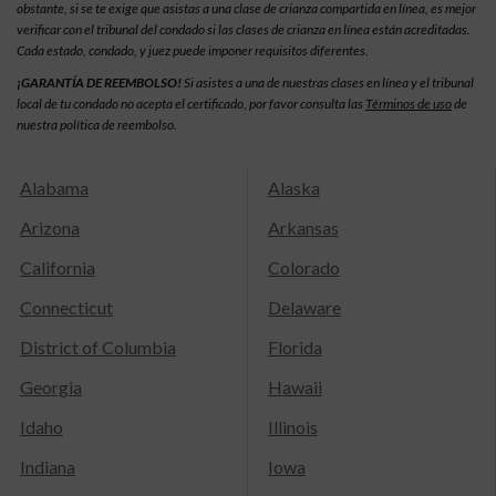
obstante, si se te exige que asistas a una clase de crianza compartida en línea, es mejor
verificar con el tribunal del condado si las clases de crianza en línea están acreditadas.
Cada estado, condado, y juez puede imponer requisitos diferentes.
¡GARANTÍA DE REEMBOLSO!
Si asistes a una de nuestras clases en línea y el tribunal
local de tu condado no acepta el certificado, por favor consulta las
Términos de uso
de
nuestra política de reembolso.
Alabama
Alaska
Arizona
Arkansas
California
Colorado
Connecticut
Delaware
District of Columbia
Florida
Georgia
Hawaii
Idaho
Illinois
Indiana
Iowa