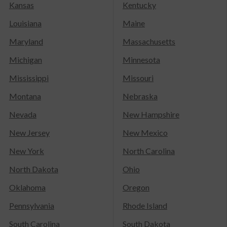
Kansas
Kentucky
Louisiana
Maine
Maryland
Massachusetts
Michigan
Minnesota
Mississippi
Missouri
Montana
Nebraska
Nevada
New Hampshire
New Jersey
New Mexico
New York
North Carolina
North Dakota
Ohio
Oklahoma
Oregon
Pennsylvania
Rhode Island
South Carolina
South Dakota