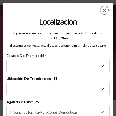
Lake FL - Condados Reconocidos
Saltar
ES
EN
al
contenido
Localización
principal
Condados Reconocidos
2600
Según su información, determinamos que su ubicación puede ser:
Franklin,
Ohio
.
Si esto no es correcto, actualice. Seleccione "Omitir" si no está seguro.
Condados
Estado De Tramitación
Estado
De
Tramitación
Ubicación De Tramitación
Ubicación
De
VERIFÍCA
Tramitación
Agencia de archivo
Condados reconocidos
Florida
Lake
Agencia
Tribunal de Familia/Relaciones Domésticas
de