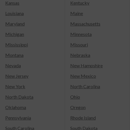
Kansas
Kentucky
Louisiana
Maine
Maryland
Massachusetts
Michigan
Minnesota
Mississippi
Missouri
Montana
Nebraska
Nevada
New Hampshire
New Jersey
New Mexico
New York
North Carolina
North Dakota
Ohio
Oklahoma
Oregon
Pennsylvania
Rhode Island
South Carolina
South Dakota