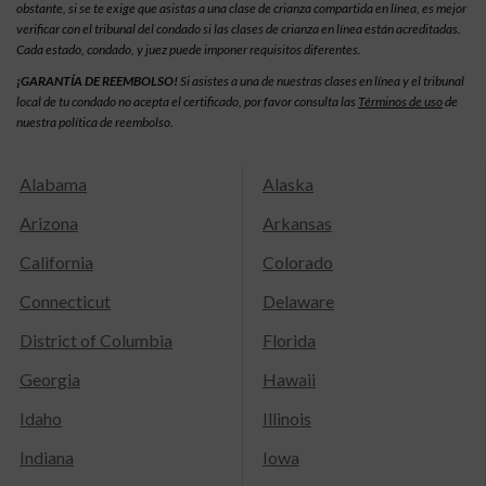
obstante, si se te exige que asistas a una clase de crianza compartida en línea, es mejor
verificar con el tribunal del condado si las clases de crianza en línea están acreditadas.
Cada estado, condado, y juez puede imponer requisitos diferentes.
¡GARANTÍA DE REEMBOLSO!
Si asistes a una de nuestras clases en línea y el tribunal
local de tu condado no acepta el certificado, por favor consulta las
Términos de uso
de
nuestra política de reembolso.
Alabama
Alaska
Arizona
Arkansas
California
Colorado
Connecticut
Delaware
District of Columbia
Florida
Georgia
Hawaii
Idaho
Illinois
Indiana
Iowa