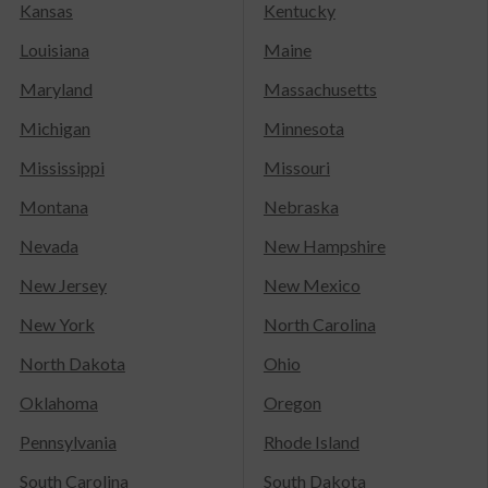
Kansas
Kentucky
Louisiana
Maine
Maryland
Massachusetts
Michigan
Minnesota
Mississippi
Missouri
Montana
Nebraska
Nevada
New Hampshire
New Jersey
New Mexico
New York
North Carolina
North Dakota
Ohio
Oklahoma
Oregon
Pennsylvania
Rhode Island
South Carolina
South Dakota