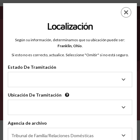
Martin FL - Condados Reconocidos
Saltar
ES
EN
al
contenido
Localización
principal
Condados Reconocidos
2600
Según su información, determinamos que su ubicación puede ser:
Franklin,
Ohio
.
Si esto no es correcto, actualice. Seleccione "Omitir" si no está seguro.
Condados
Estado De Tramitación
Estado
De
Tramitación
Ubicación De Tramitación
Ubicación
De
VERIFÍCA
Tramitación
Agencia de archivo
Condados reconocidos
Florida
Martin
Agencia
Tribunal de Familia/Relaciones Domésticas
de