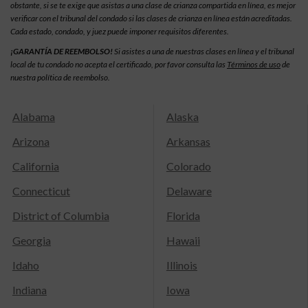
obstante, si se te exige que asistas a una clase de crianza compartida en línea, es mejor
verificar con el tribunal del condado si las clases de crianza en línea están acreditadas.
Cada estado, condado, y juez puede imponer requisitos diferentes.
¡GARANTÍA DE REEMBOLSO!
Si asistes a una de nuestras clases en línea y el tribunal
local de tu condado no acepta el certificado, por favor consulta las
Términos de uso
de
nuestra política de reembolso.
Alabama
Alaska
Arizona
Arkansas
California
Colorado
Connecticut
Delaware
District of Columbia
Florida
Georgia
Hawaii
Idaho
Illinois
Indiana
Iowa