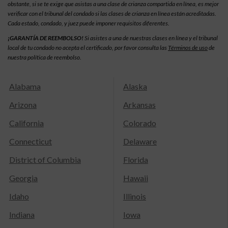
obstante, si se te exige que asistas a una clase de crianza compartida en línea, es mejor
verificar con el tribunal del condado si las clases de crianza en línea están acreditadas.
Cada estado, condado, y juez puede imponer requisitos diferentes.
¡GARANTÍA DE REEMBOLSO!
Si asistes a una de nuestras clases en línea y el tribunal
local de tu condado no acepta el certificado, por favor consulta las
Términos de uso
de
nuestra política de reembolso.
Alabama
Alaska
Arizona
Arkansas
California
Colorado
Connecticut
Delaware
District of Columbia
Florida
Georgia
Hawaii
Idaho
Illinois
Indiana
Iowa