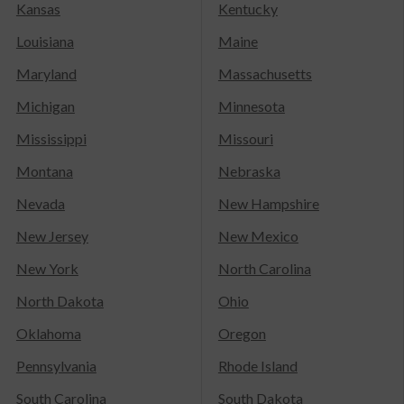
Kansas
Kentucky
Louisiana
Maine
Maryland
Massachusetts
Michigan
Minnesota
Mississippi
Missouri
Montana
Nebraska
Nevada
New Hampshire
New Jersey
New Mexico
New York
North Carolina
North Dakota
Ohio
Oklahoma
Oregon
Pennsylvania
Rhode Island
South Carolina
South Dakota