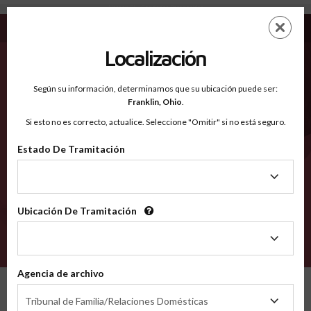
Nassau FL - Condados Reconocidos
Saltar
ES
EN
al
contenido
Localización
principal
Condados Reconocidos
2600
Según su información, determinamos que su ubicación puede ser:
Franklin,
Ohio
.
Si esto no es correcto, actualice. Seleccione "Omitir" si no está seguro.
Condados
Estado De Tramitación
Estado
De
Tramitación
Ubicación De Tramitación
Ubicación
De
VERIFÍCA
Tramitación
Agencia de archivo
Condados reconocidos
Florida
Nassau
Agencia
Tribunal de Familia/Relaciones Domésticas
de