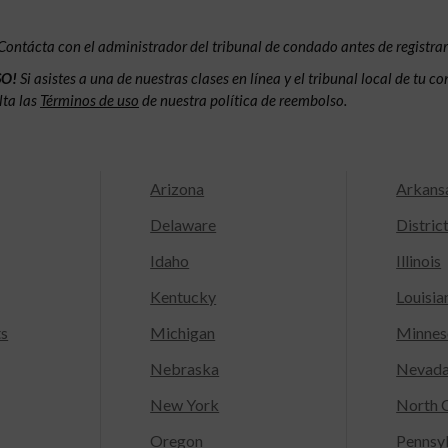
Contácta con el administrador del tribunal de condado antes de registrar
SO!
Si asistes a una de nuestras clases en línea y el tribunal local de tu 
lta las
Términos de uso
de nuestra política de reembolso.
Arizona
Arkans
Delaware
Distric
Idaho
Illinois
Kentucky
Louisia
ts
Michigan
Minnes
Nebraska
Nevad
New York
North C
Oregon
Pennsy