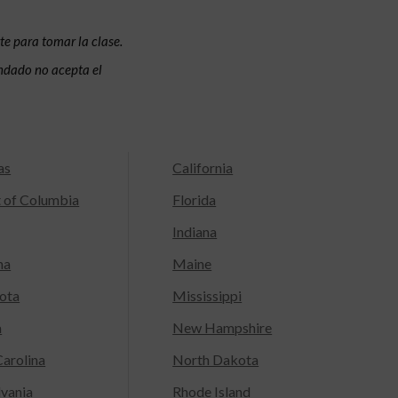
te para tomar la clase.
condado no acepta el
as
California
t of Columbia
Florida
Indiana
na
Maine
ota
Mississippi
a
New Hampshire
arolina
North Dakota
lvania
Rhode Island