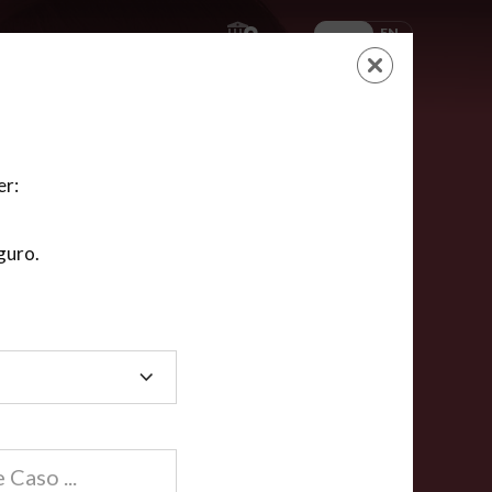
ES
EN
AYUDA
CARRITO
NUEVA CUENTA
LOGIN
er:
guro.
dos
compartida en línea están acreditadas en más de
ínea cumplen la mayoría de las normas nacionales