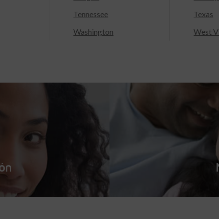
Tennessee
Texas
Washington
West Vi
ión