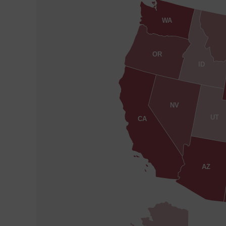
WA
OR
ID
NV
UT
CA
AZ