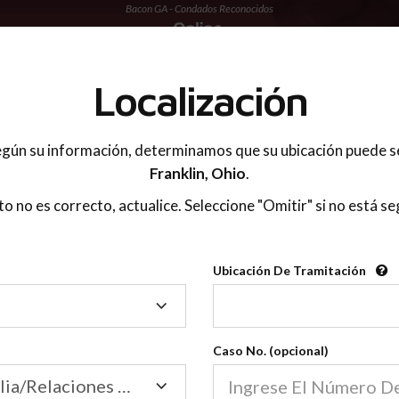
Bacon GA - Condados Reconocidos
 PADRES
Localización
gún su información, determinamos que su ubicación puede s
Franklin,
Ohio
.
sto no es correcto, actualice. Seleccione "Omitir" si no está se
Condados Reconoci
Ubicación De Tramitación
2600
Ubicación
De
Nuestras clases de crianza 
Tramitación
Caso No. (opcional)
2600 condados.
Las clases para padres en l
Condados
Tribunal de Familia/Relaciones Domésticas