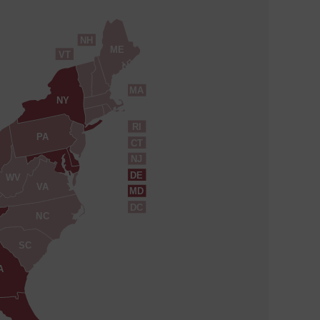
NH
ME
VT
MA
NY
RI
PA
CT
NJ
DE
WV
VA
MD
DC
NC
SC
A