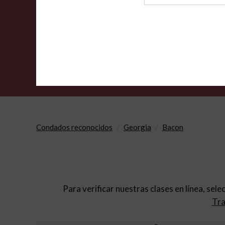
de
archivo
Condados reconocidos
Georgia
Bacon
Para verificar nuestras clases en línea, sele
Tra