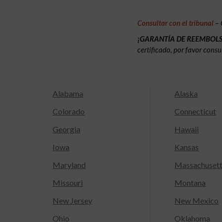
Consultar con el tribunal
– 
¡GARANTÍA DE REEMBOL
certificado, por favor consu
Alabama
Alaska
Colorado
Connecticut
Georgia
Hawaii
Iowa
Kansas
Maryland
Massachuset
Missouri
Montana
New Jersey
New Mexico
Ohio
Oklahoma