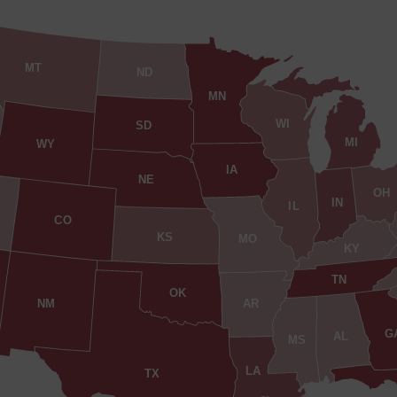
MT
ND
MN
WI
SD
MI
WY
IA
NE
OH
IN
IL
CO
KS
MO
KY
TN
OK
AR
NM
G
AL
MS
LA
TX