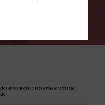
ión para padres
.
VERIFÍCA
dados en los que las clases están acreditadas.
ado.