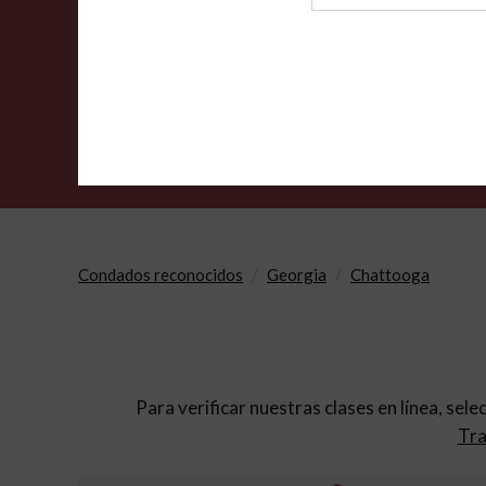
de
archivo
Condados reconocidos
Georgia
Chattooga
Para verificar nuestras clases en línea, sele
Tra