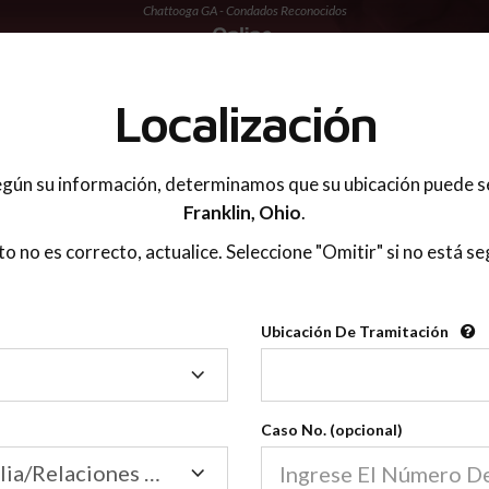
Chattooga GA - Condados Reconocidos
 PADRES
Localización
gún su información, determinamos que su ubicación puede s
Franklin,
Ohio
.
sto no es correcto, actualice. Seleccione "Omitir" si no está se
Condados Reconoci
Ubicación De Tramitación
2600
Ubicación
De
Nuestras clases de crianza 
Tramitación
Caso No. (opcional)
2600 condados.
Las clases para padres en l
Condados
Tribunal de Familia/Relaciones Domésticas