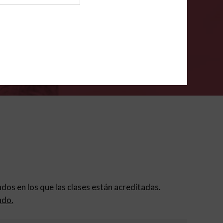
ión para padres
.
VERIFÍCA
dados en los que las clases están acreditadas.
ado.