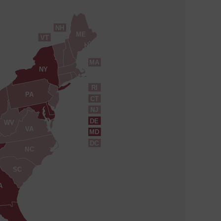
NH
ME
VT
MA
NY
RI
PA
CT
NJ
DE
WV
VA
MD
DC
NC
SC
A