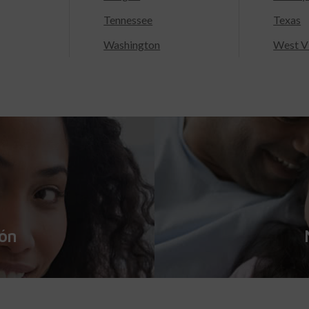
Tennessee
Texas
Washington
West Vi
ión