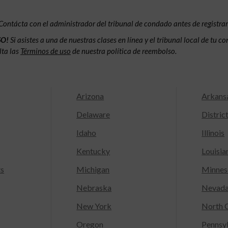
Contácta con el administrador del tribunal de condado antes de registrar
SO!
Si asistes a una de nuestras clases en línea y el tribunal local de tu 
lta las
Términos de uso
de nuestra política de reembolso.
Arizona
Arkans
Delaware
Distric
Idaho
Illinois
Kentucky
Louisia
ts
Michigan
Minnes
Nebraska
Nevad
New York
North C
Oregon
Pennsy