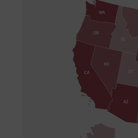
WA
OR
ID
NV
UT
CA
AZ