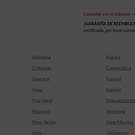
Consultar con el tribunal
– 
¡GARANTÍA DE REEMBOL
certificado, por favor consu
Alabama
Alaska
Colorado
Connecticut
Georgia
Hawaii
Iowa
Kansas
Maryland
Massachuset
Missouri
Montana
New Jersey
New Mexico
Ohio
Oklahoma