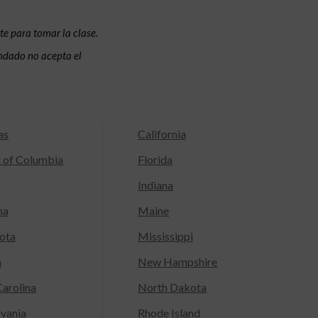
te para tomar la clase.
condado no acepta el
as
California
t of Columbia
Florida
Indiana
na
Maine
ota
Mississippi
a
New Hampshire
arolina
North Dakota
lvania
Rhode Island