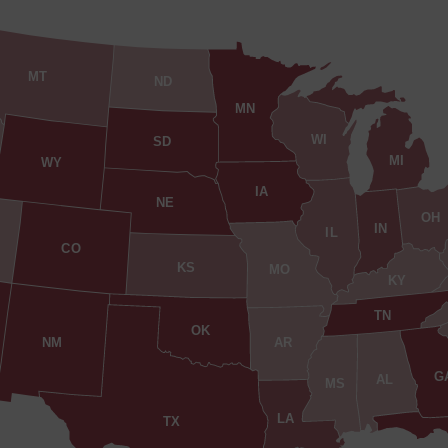
MT
ND
MN
WI
SD
MI
WY
IA
NE
OH
IN
IL
CO
KS
MO
KY
TN
OK
AR
NM
G
AL
MS
LA
TX