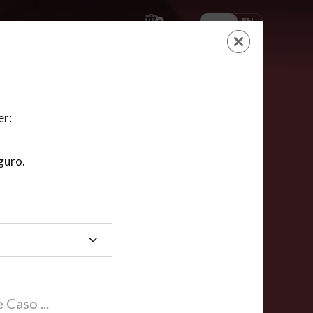
ES
EN
AYUDA
CARRITO
NUEVA CUENTA
LOGIN
er:
guro.
dos
compartida en línea están acreditadas en más de
ínea cumplen la mayoría de las normas nacionales