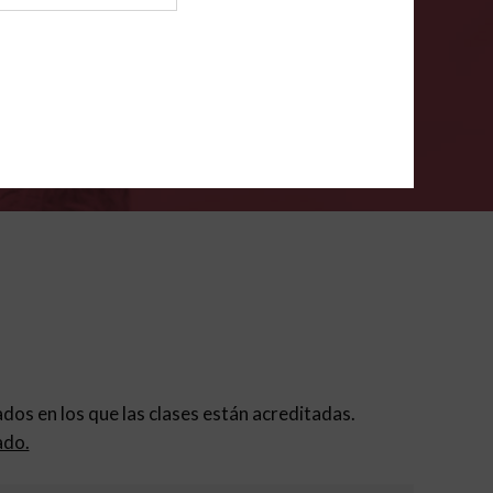
ión para padres
.
VERIFÍCA
dados en los que las clases están acreditadas.
ado.