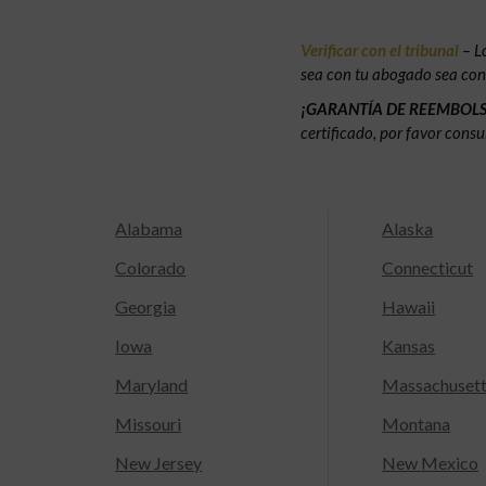
Verificar con el tribunal
– L
sea con tu abogado sea con e
¡GARANTÍA DE REEMBOL
certificado, por favor consu
Alabama
Alaska
Colorado
Connecticut
Georgia
Hawaii
Iowa
Kansas
Maryland
Massachuset
Missouri
Montana
New Jersey
New Mexico