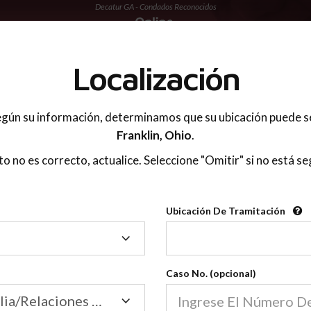
Decatur GA - Condados Reconocidos
 PADRES
Localización
gún su información, determinamos que su ubicación puede s
Franklin,
Ohio
.
sto no es correcto, actualice. Seleccione "Omitir" si no está se
Condados Reconoci
Ubicación De Tramitación
2600
Ubicación
De
Nuestras clases de crianza 
Tramitación
Caso No. (opcional)
2600 condados.
Las clases para padres en l
Condados
Tribunal de Familia/Relaciones Domésticas