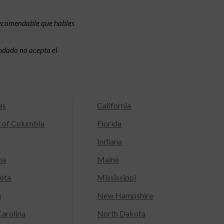
recomendable que hables
condado no acepta el
as
California
t of Columbia
Florida
Indiana
na
Maine
ota
Mississippi
a
New Hampshire
arolina
North Dakota