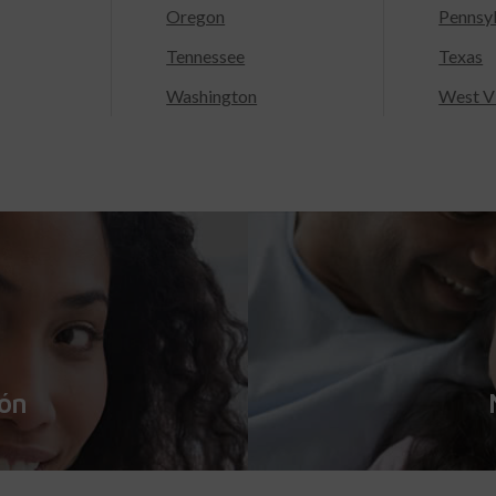
Oregon
Pennsy
Tennessee
Texas
Washington
West Vi
ión