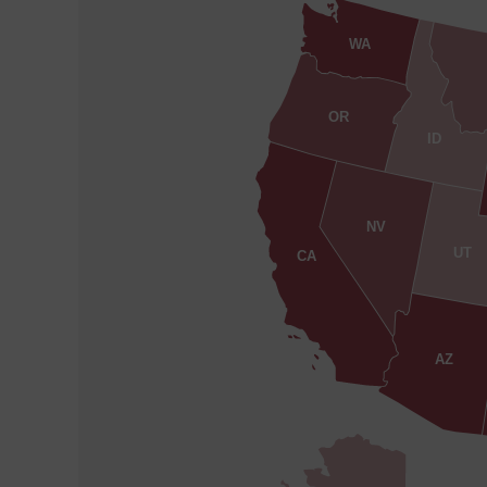
WA
OR
ID
NV
UT
CA
AZ