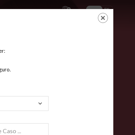
ES
EN
AYUDA
CARRITO
NUEVA CUENTA
LOGIN
er:
guro.
dos
compartida en línea están acreditadas en más de
ínea cumplen la mayoría de las normas nacionales