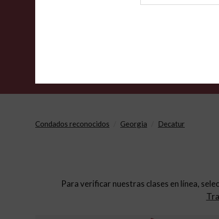
de
archivo
Condados reconocidos
Georgia
Decatur
Para verificar nuestras clases en línea, sele
Tra