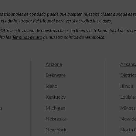
os tribunales de condado puede que acepten nuestras clases aunque es 
l administrador del tribunal para ver si acredita las clases.
SO!
Si asistes a una de nuestras clases en línea y el tribunal local de tu 
lta las
Términos de uso
de nuestra política de reembolso.
Arizona
Arkans
Delaware
Distric
Idaho
Illinois
Kentucky
Louisia
ts
Michigan
Minnes
Nebraska
Nevad
New York
North C