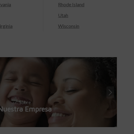
lvania
Rhode Island
Utah
rginia
Wisconsin
Sobre
Nuestra Empresa