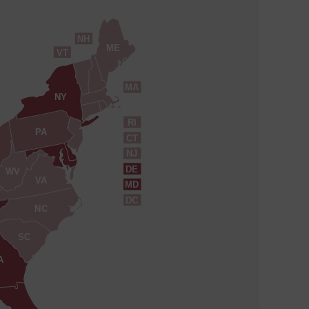
NH
ME
VT
MA
NY
RI
PA
CT
NJ
DE
WV
VA
MD
DC
NC
SC
A