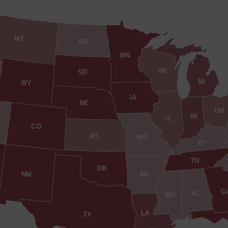
MT
ND
MN
WI
SD
MI
WY
IA
NE
OH
IN
IL
CO
KS
MO
KY
TN
OK
AR
NM
G
AL
MS
LA
TX