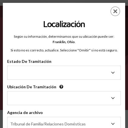
Effingham GA - Condados Reconocidos
Saltar
ES
EN
al
contenido
Localización
principal
Condados Reconocidos
2600
Según su información, determinamos que su ubicación puede ser:
Franklin,
Ohio
.
Si esto no es correcto, actualice. Seleccione "Omitir" si no está seguro.
Condados
Estado De Tramitación
Estado
De
Tramitación
Ubicación De Tramitación
Ubicación
De
VERIFÍCA
Tramitación
Agencia de archivo
Condados reconocidos
Georgia
Effingham
Agencia
Tribunal de Familia/Relaciones Domésticas
de