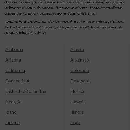
obstante, si se te exige que asistas a una clase de crianza compartida en línea, es mejor
verificar con el tribunal del condado si las clases de crianza en línea están acreditadas.
Cada estado, condado, y juez puede imponer requisitos diferentes.
¡GARANTÍA DE REEMBOLSO!
Si asistes a una de nuestras clases en línea y el tribunal
local de tu condado no acepta el certificado, por favor consulta las
Términos de uso
de
nuestra política de reembolso.
Alabama
Alaska
Arizona
Arkansas
California
Colorado
Connecticut
Delaware
District of Columbia
Florida
Georgia
Hawaii
Idaho
Illinois
Indiana
Iowa