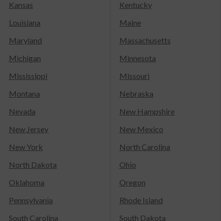
Kansas
Kentucky
Louisiana
Maine
Maryland
Massachusetts
Michigan
Minnesota
Mississippi
Missouri
Montana
Nebraska
Nevada
New Hampshire
New Jersey
New Mexico
New York
North Carolina
North Dakota
Ohio
Oklahoma
Oregon
Pennsylvania
Rhode Island
South Carolina
South Dakota