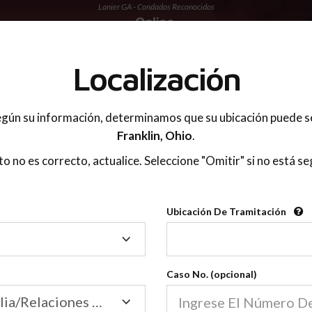
Lanier GA - Condados Reconocidos
 PADRES
Localización
gún su información, determinamos que su ubicación puede s
Franklin,
Ohio
.
sto no es correcto, actualice. Seleccione "Omitir" si no está se
Condados Reconoci
Ubicación De Tramitación
2600
Ubicación
De
Nuestras clases de crianza 
Tramitación
Caso No. (opcional)
2600 condados.
Las clases para padres en l
Condados
Tribunal de Familia/Relaciones Domésticas