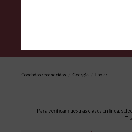
de
archivo
Condados reconocidos
Georgia
Lanier
Para verificar nuestras clases en línea, sele
Tra