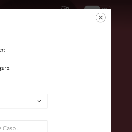
ES
EN
AYUDA
CARRITO
NUEVA CUENTA
LOGIN
er:
guro.
dos
compartida en línea están acreditadas en más de
ínea cumplen la mayoría de las normas nacionales