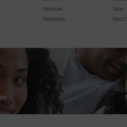
Tennessee
Texas
Washington
West Vi
ión