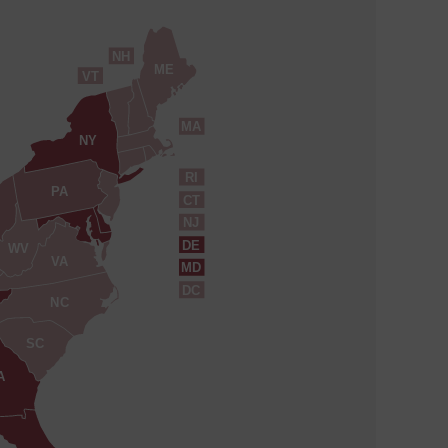
NH
ME
VT
MA
NY
RI
PA
CT
NJ
DE
WV
VA
MD
DC
NC
SC
A