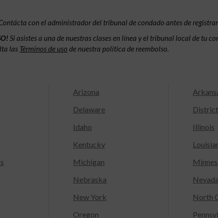
Contácta con el administrador del tribunal de condado antes de registrar
SO!
Si asistes a una de nuestras clases en línea y el tribunal local de tu 
lta las
Términos de uso
de nuestra política de reembolso.
Arizona
Arkans
Delaware
Distric
Idaho
Illinois
Kentucky
Louisia
ts
Michigan
Minnes
Nebraska
Nevad
New York
North C
Oregon
Pennsy