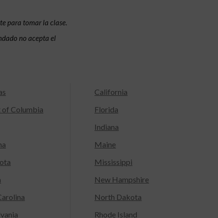
te para tomar la clase.
condado no acepta el
as
California
t of Columbia
Florida
Indiana
na
Maine
ota
Mississippi
a
New Hampshire
arolina
North Dakota
lvania
Rhode Island