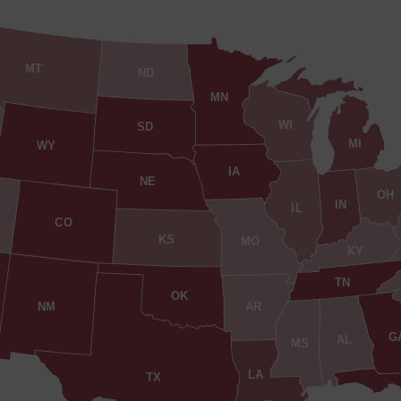
MT
ND
MN
WI
SD
MI
WY
IA
NE
OH
IN
IL
CO
KS
MO
KY
TN
OK
AR
NM
G
AL
MS
LA
TX