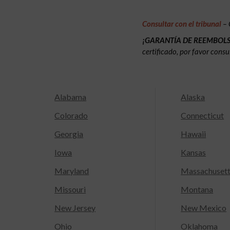
Consultar con el tribunal
– 
¡GARANTÍA DE REEMBOL
certificado, por favor consu
Alabama
Alaska
Colorado
Connecticut
Georgia
Hawaii
Iowa
Kansas
Maryland
Massachuset
Missouri
Montana
New Jersey
New Mexico
Ohio
Oklahoma