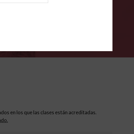
ión para padres
.
VERIFÍCA
dados en los que las clases están acreditadas.
ado.