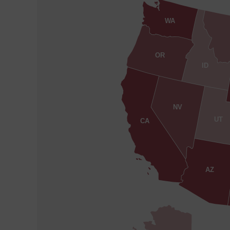
WA
OR
ID
NV
UT
CA
AZ