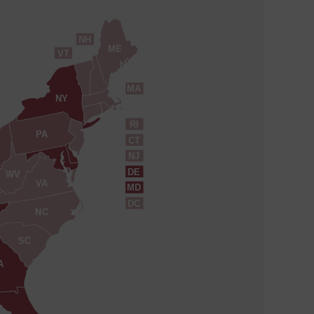
NH
ME
VT
MA
NY
RI
PA
CT
NJ
DE
WV
VA
MD
DC
NC
SC
A