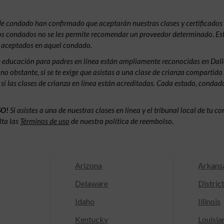
de condado han confirmado que aceptarán nuestras clases y certificados 
 los condados no se les permite recomendar un proveedor determinado. Est
s aceptados en aquel condado.
e educación para padres en línea están ampliamente reconocidas en Dalla
 obstante, si se te exige que asistas a una clase de crianza compartida e
 si las clases de crianza en línea están acreditadas. Cada estado, condad
SO!
Si asistes a una de nuestras clases en línea y el tribunal local de tu 
lta las
Términos de uso
de nuestra política de reembolso.
Arizona
Arkans
Delaware
Distric
Idaho
Illinois
Kentucky
Louisia