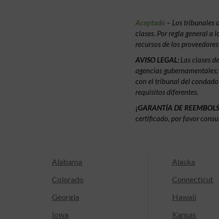
Aceptado
– Los tribunales 
clases. Por regla general a
recursos de los proveedore
AVISO LEGAL:
Las clases d
agencias gubernamentales; no
con el tribunal del condado
requisitos diferentes.
¡GARANTÍA DE REEMBOL
certificado, por favor consu
Alabama
Alaska
Colorado
Connecticut
Georgia
Hawaii
Iowa
Kansas