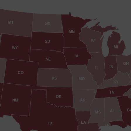
MT
ND
MN
WI
SD
MI
WY
IA
NE
OH
IN
IL
CO
KS
MO
KY
TN
OK
AR
NM
G
AL
MS
LA
TX