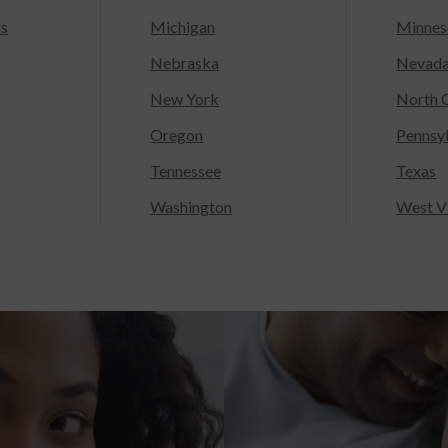
ts
Michigan
Minnes
Nebraska
Nevad
New York
North C
Oregon
Pennsy
Tennessee
Texas
Washington
West Vi