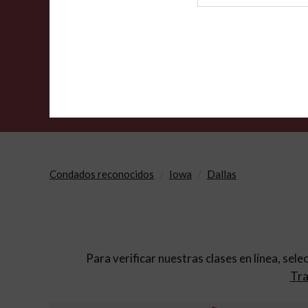
de
archivo
Condados reconocidos
Iowa
Dallas
Para verificar nuestras clases en línea, sele
Tra