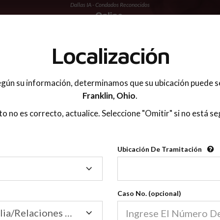
Dallas IA - Condados Reconocidos
 PADRES
Localización
gún su información, determinamos que su ubicación puede s
Franklin,
Ohio
.
sto no es correcto, actualice. Seleccione "Omitir" si no está se
Condados Reconoci
Ubicación De Tramitación
2600
Ubicación
De
Nuestras clases de crianza 
Tramitación
Caso No. (opcional)
2600 condados.
Las clases para padres en l
Condados
Tribunal de Familia/Relaciones Domésticas