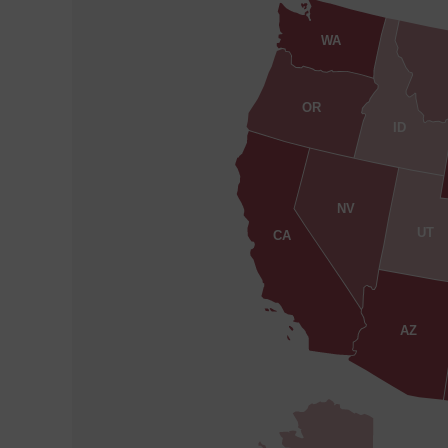
WA
OR
ID
NV
UT
CA
AZ