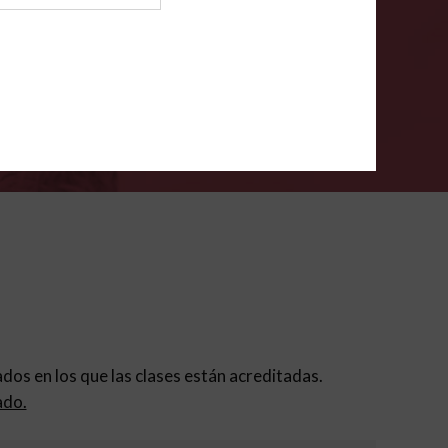
ión para padres
.
VERIFÍCA
dados en los que las clases están acreditadas.
ado.