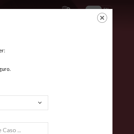
ES
EN
AYUDA
CARRITO
NUEVA CUENTA
LOGIN
er:
guro.
dos
compartida en línea están acreditadas en más de
ínea cumplen la mayoría de las normas nacionales