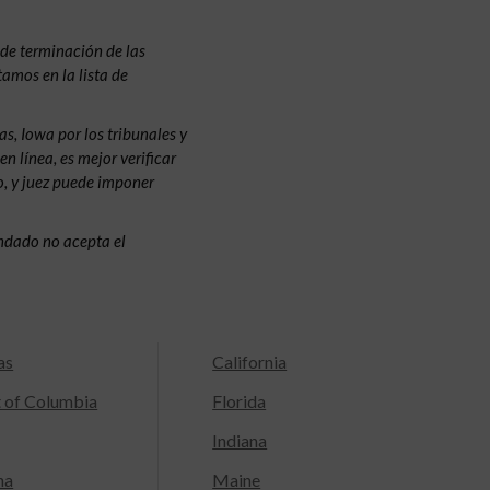
de terminación de las
amos en la lista de
s, Iowa por los tribunales y
n línea, es mejor verificar
o, y juez puede imponer
condado no acepta el
as
California
t of Columbia
Florida
Indiana
na
Maine