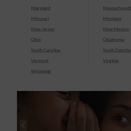
Maryland
Massachuset
Missouri
Montana
New Jersey
New Mexico
Ohio
Oklahoma
South Carolina
South Dakota
Vermont
Virginia
Wyoming