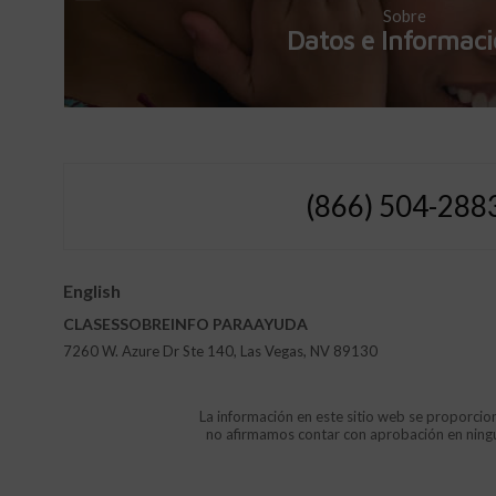
Sobre
Datos e Informac
(866) 504-288
English
CLASES
SOBRE
INFO
PARA
AYUDA
7260 W. Azure Dr Ste 140, Las Vegas, NV 89130
La información en este sitio web se proporcion
no afirmamos contar con aprobación en ninguna