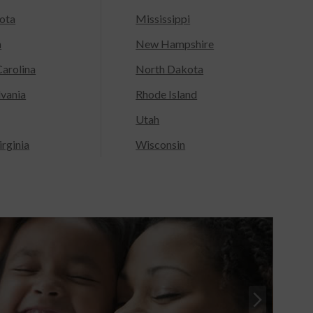
ota
Mississippi
a
New Hampshire
arolina
North Dakota
lvania
Rhode Island
Utah
rginia
Wisconsin