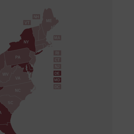
NH
ME
VT
MA
NY
RI
PA
CT
NJ
DE
WV
VA
MD
DC
NC
SC
A