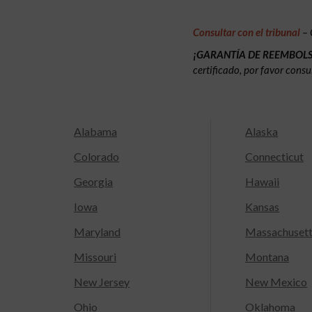
Consultar con el tribunal
– 
¡GARANTÍA DE REEMBOL
certificado, por favor consu
Alabama
Alaska
Colorado
Connecticut
Georgia
Hawaii
Iowa
Kansas
Maryland
Massachuset
Missouri
Montana
New Jersey
New Mexico
Ohio
Oklahoma