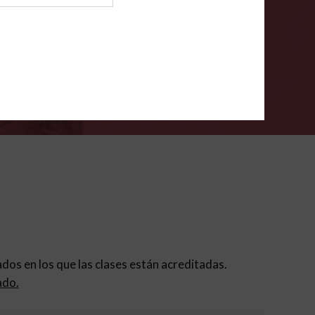
ión para padres
.
VERIFÍCA
dados en los que las clases están acreditadas.
ado.