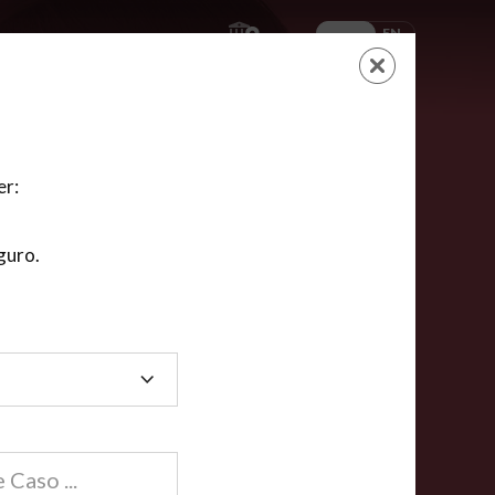
ES
EN
AYUDA
CARRITO
NUEVA CUENTA
LOGIN
er:
guro.
dos
compartida en línea están acreditadas en más de
ínea cumplen la mayoría de las normas nacionales