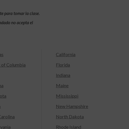
te para tomar la clase.
condado no acepta el
as
California
t of Columbia
Florida
Indiana
na
Maine
ota
Mississippi
a
New Hampshire
arolina
North Dakota
lvania
Rhode Island