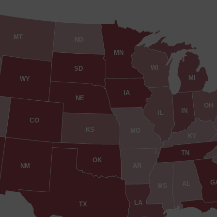
MT
ND
MN
WI
SD
MI
WY
IA
NE
OH
IN
IL
CO
KS
MO
KY
TN
OK
AR
NM
G
AL
MS
LA
TX