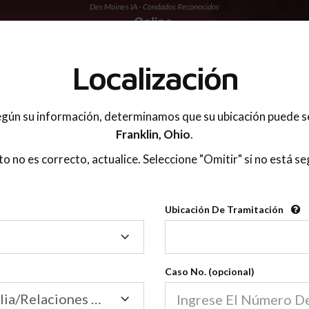
Des Moines IA - Condados Reconocidos
 PADRES
Localización
gún su información, determinamos que su ubicación puede s
Franklin,
Ohio
.
sto no es correcto, actualice. Seleccione "Omitir" si no está se
Condados Reconoci
Ubicación De Tramitación
2600
Ubicación
De
Nuestras clases de crianza 
Tramitación
Caso No. (opcional)
2600 condados.
Las clases para padres en l
Condados
Tribunal de Familia/Relaciones Domésticas