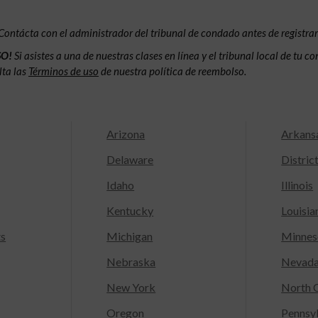
Contácta con el administrador del tribunal de condado antes de registrar
SO!
Si asistes a una de nuestras clases en línea y el tribunal local de tu 
lta las
Términos de uso
de nuestra política de reembolso.
Arizona
Arkans
Delaware
Distric
Idaho
Illinois
Kentucky
Louisia
ts
Michigan
Minnes
Nebraska
Nevad
New York
North C
Oregon
Pennsy