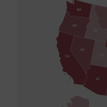
WA
OR
ID
NV
UT
CA
AZ