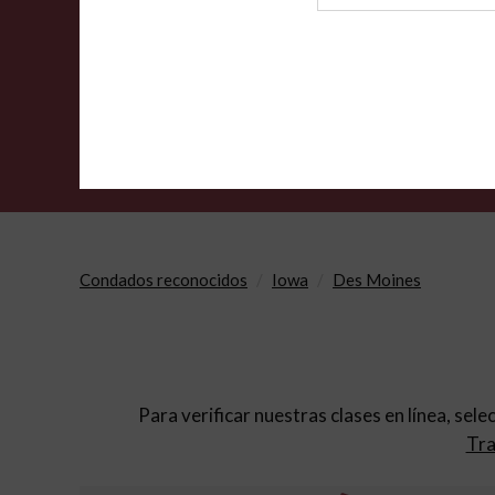
de
archivo
Condados reconocidos
Iowa
Des Moines
Para verificar nuestras clases en línea, sele
Tra