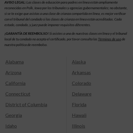
AVISO LEGAL:
Las clases de educación para padres en línea están ampliamente
reconocidas en Polk, Iowa por los tribunales y agencias gubernamentales; no obstante,
si se te exige que asistas a una clase de crianza compartida en línea, es mejor verificar
con el tribunal del condado si las clases de crianza en línea están acreditadas. Cada
estado, condado, y juez puede imponer requisitos diferentes.
¡GARANTÍA DE REEMBOLSO!
Si asistes a una de nuestras clases en línea y el tribunal
local de tu condado no acepta el certificado, por favor consulta las
Términos de uso
de
nuestra política de reembolso.
Alabama
Alaska
Arizona
Arkansas
California
Colorado
Connecticut
Delaware
District of Columbia
Florida
Georgia
Hawaii
Idaho
Illinois