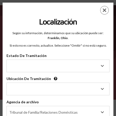
Polk IA - Condados Reconocidos
Saltar
ES
EN
al
contenido
Localización
principal
Condados Reconocidos
2600
Según su información, determinamos que su ubicación puede ser:
Franklin,
Ohio
.
Si esto no es correcto, actualice. Seleccione "Omitir" si no está seguro.
Condados
Estado De Tramitación
Estado
De
Tramitación
Ubicación De Tramitación
Ubicación
De
VERIFÍCA
Tramitación
Agencia de archivo
Condados reconocidos
Iowa
Polk
Agencia
Tribunal de Familia/Relaciones Domésticas
de