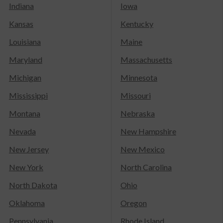
Indiana
Iowa
Kansas
Kentucky
Louisiana
Maine
Maryland
Massachusetts
Michigan
Minnesota
Mississippi
Missouri
Montana
Nebraska
Nevada
New Hampshire
New Jersey
New Mexico
New York
North Carolina
North Dakota
Ohio
Oklahoma
Oregon
Pennsylvania
Rhode Island