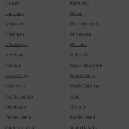
Kansas
Kentucky
Louisiana
Maine
Maryland
Massachusetts
Michigan
Minnesota
Mississippi
Missouri
Montana
Nebraska
Nevada
New Hampshire
New Jersey
New Mexico
New York
North Carolina
North Dakota
Ohio
Oklahoma
Oregon
Pennsylvania
Rhode Island
South Carolina
South Dakota