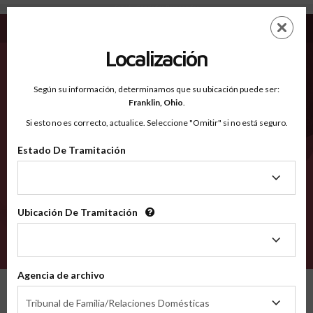
Sac IA - Condados Reconocidos
Saltar
ES
EN
al
contenido
Localización
principal
Condados Reconocidos
2600
Según su información, determinamos que su ubicación puede ser:
Franklin,
Ohio
.
Si esto no es correcto, actualice. Seleccione "Omitir" si no está seguro.
Condados
Estado De Tramitación
Estado
De
Tramitación
Ubicación De Tramitación
Ubicación
De
VERIFÍCA
Tramitación
Agencia de archivo
Condados reconocidos
Iowa
Sac
Agencia
Tribunal de Familia/Relaciones Domésticas
de