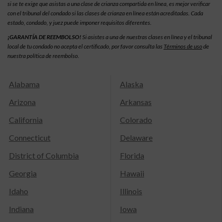
si se te exige que asistas a una clase de crianza compartida en línea, es mejor verificar
con el tribunal del condado si las clases de crianza en línea están acreditadas. Cada
estado, condado, y juez puede imponer requisitos diferentes.
¡GARANTÍA DE REEMBOLSO!
Si asistes a una de nuestras clases en línea y el tribunal
local de tu condado no acepta el certificado, por favor consulta las
Términos de uso
de
nuestra política de reembolso.
Alabama
Alaska
Arizona
Arkansas
California
Colorado
Connecticut
Delaware
District of Columbia
Florida
Georgia
Hawaii
Idaho
Illinois
Indiana
Iowa