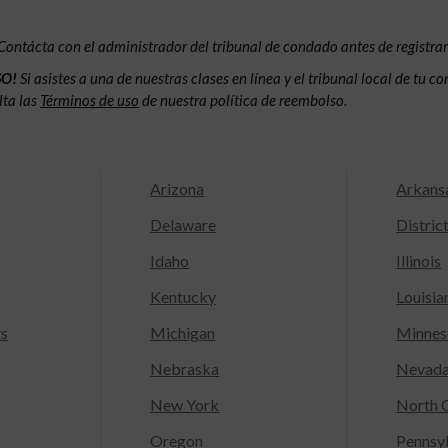
Contácta con el administrador del tribunal de condado antes de registrar
SO!
Si asistes a una de nuestras clases en línea y el tribunal local de tu 
lta las
Términos de uso
de nuestra política de reembolso.
Arizona
Arkans
Delaware
Distric
Idaho
Illinois
Kentucky
Louisia
ts
Michigan
Minnes
Nebraska
Nevad
New York
North C
Oregon
Pennsy