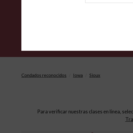
de
archivo
Condados reconocidos
Iowa
Sioux
Para verificar nuestras clases en línea, sele
Tra