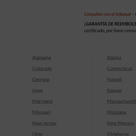
Consultar con el tribunal
– 
¡GARANTÍA DE REEMBOL
certificado, por favor consu
Alabama
Alaska
Colorado
Connecticut
Georgia
Hawaii
Iowa
Kansas
Maryland
Massachuset
Missouri
Montana
New Jersey
New Mexico
Ohio
Oklahoma