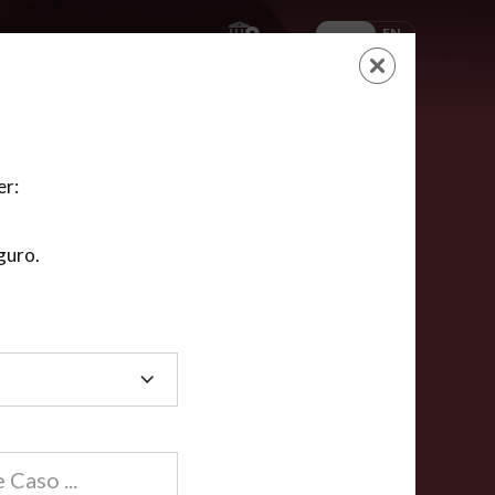
ES
EN
AYUDA
CARRITO
NUEVA CUENTA
LOGIN
er:
guro.
dos
compartida en línea están acreditadas en más de
ínea cumplen la mayoría de las normas nacionales