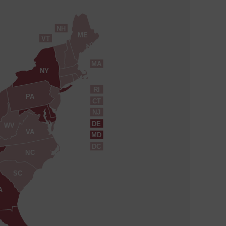
NH
ME
VT
MA
NY
RI
PA
CT
NJ
DE
WV
VA
MD
DC
NC
SC
A