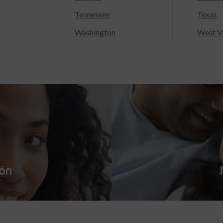
Tennessee
Texas
Washington
West Vi
ión