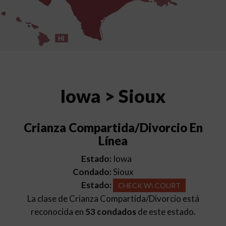
HI
Iowa > Sioux
Crianza Compartida/Divorcio En
Línea
Estado:
Iowa
Condado:
Sioux
Estado:
CHECK W\ COURT
La clase de Crianza Compartida/Divorcio está
reconocida en
53 condados
de este estado.