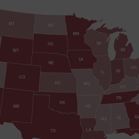
MT
ND
MN
WI
SD
MI
WY
IA
NE
OH
IN
IL
CO
KS
MO
KY
TN
OK
AR
NM
G
AL
MS
LA
TX