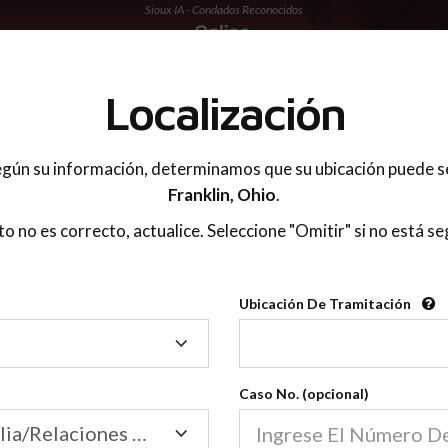
Sioux IA - Condados Reconocidos
 PADRES
Localización
gún su información, determinamos que su ubicación puede s
Franklin,
Ohio
.
sto no es correcto, actualice. Seleccione "Omitir" si no está se
Condados Reconoci
Ubicación De Tramitación
2600
Ubicación
De
Nuestras clases de crianza 
Tramitación
Caso No. (opcional)
2600 condados.
Las clases para padres en l
Condados
Tribunal de Familia/Relaciones Domésticas