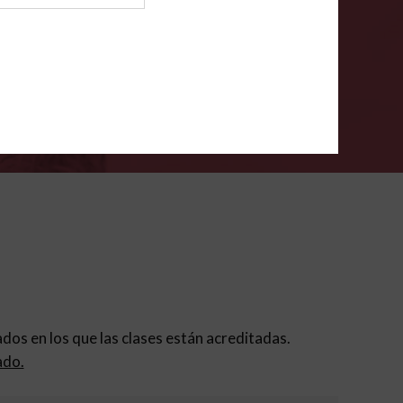
ión para padres
.
VERIFÍCA
dados en los que las clases están acreditadas.
ado.