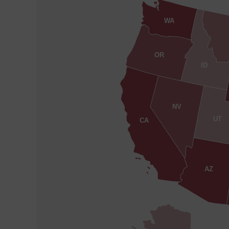
WA
OR
ID
NV
UT
CA
AZ