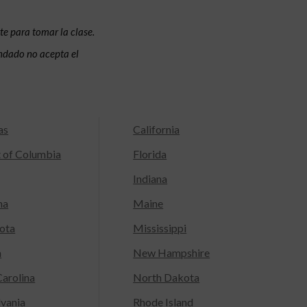
te para tomar la clase.
condado no acepta el
as
California
t of Columbia
Florida
Indiana
na
Maine
ota
Mississippi
a
New Hampshire
arolina
North Dakota
lvania
Rhode Island