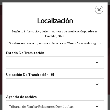
Wayne IA - Condados Reconocidos
Saltar
ES
EN
al
contenido
Localización
principal
Condados Reconocidos
2600
Según su información, determinamos que su ubicación puede ser:
Franklin,
Ohio
.
Si esto no es correcto, actualice. Seleccione "Omitir" si no está seguro.
Condados
Estado De Tramitación
Estado
De
Tramitación
Ubicación De Tramitación
Ubicación
De
VERIFÍCA
Tramitación
Agencia de archivo
Condados reconocidos
Iowa
Wayne
Agencia
Tribunal de Familia/Relaciones Domésticas
de