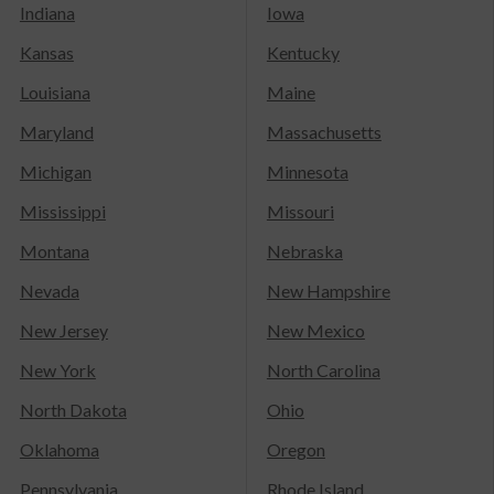
Indiana
Iowa
Kansas
Kentucky
Louisiana
Maine
Maryland
Massachusetts
Michigan
Minnesota
Mississippi
Missouri
Montana
Nebraska
Nevada
New Hampshire
New Jersey
New Mexico
New York
North Carolina
North Dakota
Ohio
Oklahoma
Oregon
Pennsylvania
Rhode Island