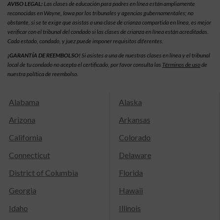
AVISO LEGAL:
Las clases de educación para padres en línea están ampliamente
reconocidas en Wayne, Iowa por los tribunales y agencias gubernamentales; no
obstante, si se te exige que asistas a una clase de crianza compartida en línea, es mejor
verificar con el tribunal del condado si las clases de crianza en línea están acreditadas.
Cada estado, condado, y juez puede imponer requisitos diferentes.
¡GARANTÍA DE REEMBOLSO!
Si asistes a una de nuestras clases en línea y el tribunal
local de tu condado no acepta el certificado, por favor consulta las
Términos de uso
de
nuestra política de reembolso.
Alabama
Alaska
Arizona
Arkansas
California
Colorado
Connecticut
Delaware
District of Columbia
Florida
Georgia
Hawaii
Idaho
Illinois