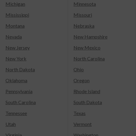
Michigan
Minnesota
Mississippi
Missouri
Montana
Nebraska
Nevada
New Hampshire
New Jersey
New Mexico
New York
North Carolina
North Dakota
Ohio
Oklahoma
Oregon
Pennsylvania
Rhode Island
South Carolina
South Dakota
Tennessee
Texas
Utah
Vermont
Virginia
Washington