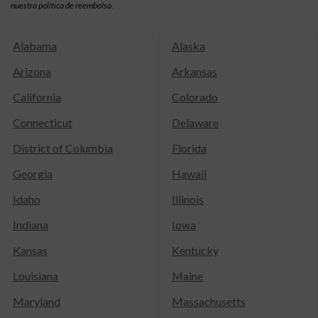
nuestra política de reembolso.
Alabama
Alaska
Arizona
Arkansas
California
Colorado
Connecticut
Delaware
District of Columbia
Florida
Georgia
Hawaii
Idaho
Illinois
Indiana
Iowa
Kansas
Kentucky
Louisiana
Maine
Maryland
Massachusetts