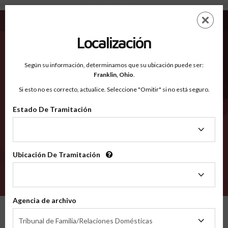
Gem ID - Condados Reconocidos
Saltar
ES
EN
al
contenido
Localización
principal
Condados Reconocidos
2600
Según su información, determinamos que su ubicación puede ser:
Franklin,
Ohio
.
Si esto no es correcto, actualice. Seleccione "Omitir" si no está seguro.
Condados
Estado De Tramitación
Estado
De
Tramitación
Ubicación De Tramitación
Ubicación
De
VERIFÍCA
Tramitación
Agencia de archivo
Condados reconocidos
Idaho
Gem
Agencia
Tribunal de Familia/Relaciones Domésticas
de