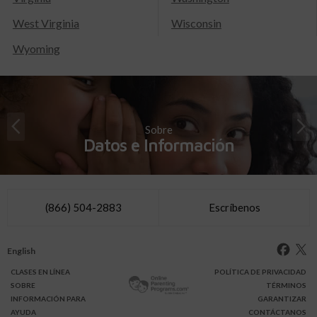
West Virginia
Wisconsin
Wyoming
Sobre
Datos e Información
(866) 504-2883
Escríbenos
English
CLASES
EN LÍNEA
POLÍTICA DE PRIVACIDAD
SOBRE
TÉRMINOS
INFO
RMACIÓN
PARA
GARANTIZAR
AYUDA
CONTÁCTANOS