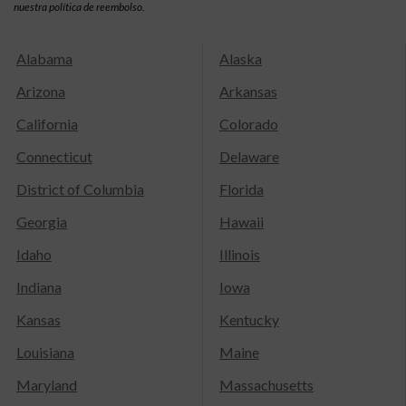
nuestra política de reembolso.
Alabama
Alaska
Arizona
Arkansas
California
Colorado
Connecticut
Delaware
District of Columbia
Florida
Georgia
Hawaii
Idaho
Illinois
Indiana
Iowa
Kansas
Kentucky
Louisiana
Maine
Maryland
Massachusetts