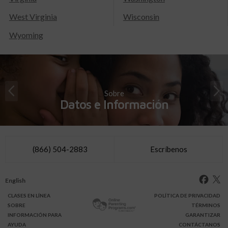
West Virginia
Wisconsin
Wyoming
Sobre
Datos e Información
(866) 504-2883
Escríbenos
English
CLASES
EN LÍNEA
POLÍTICA DE PRIVACIDAD
SOBRE
TÉRMINOS
INFO
RMACIÓN
PARA
GARANTIZAR
AYUDA
CONTÁCTANOS