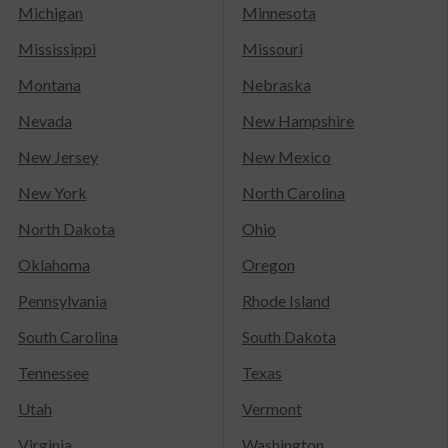
Michigan
Minnesota
Mississippi
Missouri
Montana
Nebraska
Nevada
New Hampshire
New Jersey
New Mexico
New York
North Carolina
North Dakota
Ohio
Oklahoma
Oregon
Pennsylvania
Rhode Island
South Carolina
South Dakota
Tennessee
Texas
Utah
Vermont
Virginia
Washington