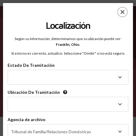
Nez Perce ID - Condados Reconocidos
Saltar
ES
EN
al
contenido
Localización
principal
Condados Reconocidos
2600
Según su información, determinamos que su ubicación puede ser:
Franklin,
Ohio
.
Si esto no es correcto, actualice. Seleccione "Omitir" si no está seguro.
Condados
Estado De Tramitación
Estado
De
Tramitación
Ubicación De Tramitación
Ubicación
De
VERIFÍCA
Tramitación
Agencia de archivo
Condados reconocidos
Idaho
Nez Perce
Agencia
Tribunal de Familia/Relaciones Domésticas
de