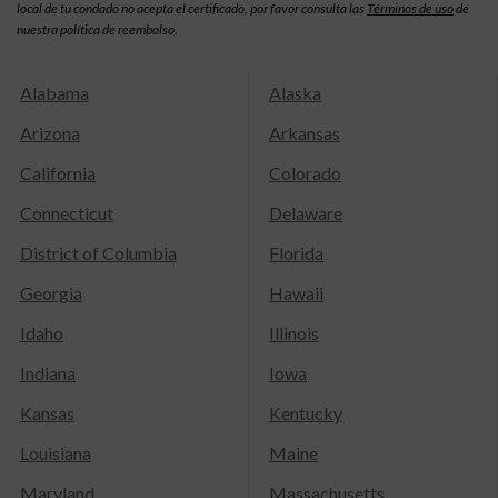
local de tu condado no acepta el certificado, por favor consulta las
Términos de uso
de
nuestra política de reembolso.
Alabama
Alaska
Arizona
Arkansas
California
Colorado
Connecticut
Delaware
District of Columbia
Florida
Georgia
Hawaii
Idaho
Illinois
Indiana
Iowa
Kansas
Kentucky
Louisiana
Maine
Maryland
Massachusetts