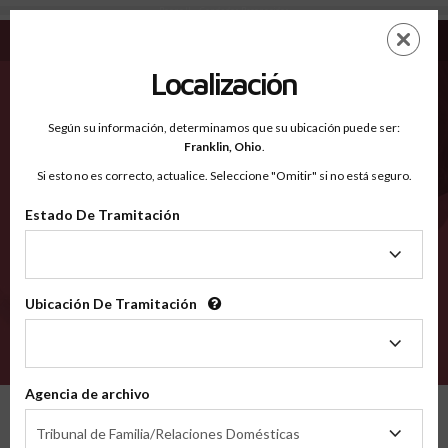
Boone IL - Condados Reconocidos
Saltar
ES
EN
al
contenido
Localización
principal
Condados Reconocidos
2600
Según su información, determinamos que su ubicación puede ser:
Franklin,
Ohio
.
Si esto no es correcto, actualice. Seleccione "Omitir" si no está seguro.
Condados
Estado De Tramitación
Estado
De
Tramitación
Ubicación De Tramitación
Ubicación
De
VERIFÍCA
Tramitación
Agencia de archivo
Condados reconocidos
Illinois
Boone
Agencia
Tribunal de Familia/Relaciones Domésticas
de