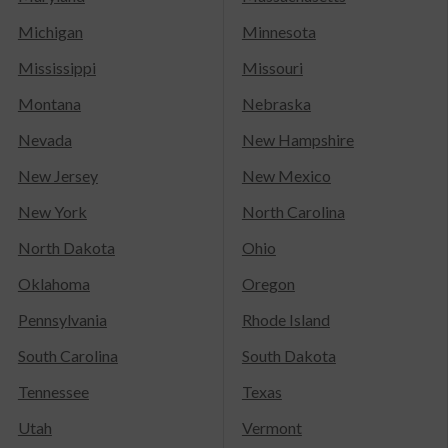
Michigan
Minnesota
Mississippi
Missouri
Montana
Nebraska
Nevada
New Hampshire
New Jersey
New Mexico
New York
North Carolina
North Dakota
Ohio
Oklahoma
Oregon
Pennsylvania
Rhode Island
South Carolina
South Dakota
Tennessee
Texas
Utah
Vermont