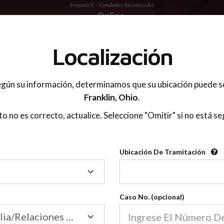
Iroquois IL - Condados Reconocidos
 PADRES
Localización
gún su información, determinamos que su ubicación puede s
Franklin,
Ohio
.
sto no es correcto, actualice. Seleccione "Omitir" si no está se
Condados Reconoci
Ubicación De Tramitación
2600
Ubicación
De
Nuestras clases de crianza 
Tramitación
Caso No. (opcional)
2600 condados.
Las clases para padres en l
Condados
Tribunal de Familia/Relaciones Domésticas