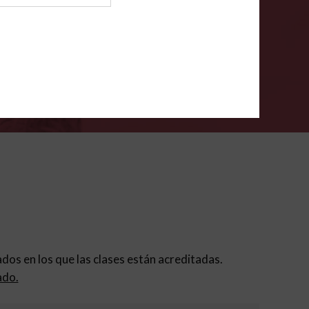
ión para padres
.
VERIFÍCA
dados en los que las clases están acreditadas.
ado.