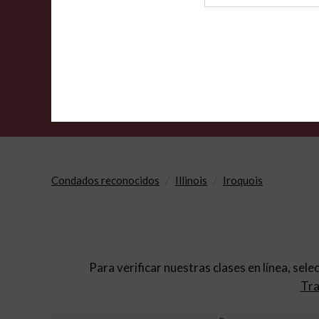
de
archivo
Condados reconocidos
Illinois
Iroquois
Para verificar nuestras clases en línea, sele
Tra