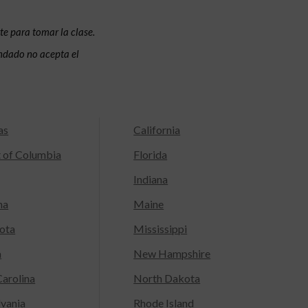
te para tomar la clase.
condado no acepta el
as
California
t of Columbia
Florida
Indiana
na
Maine
ota
Mississippi
a
New Hampshire
arolina
North Dakota
lvania
Rhode Island