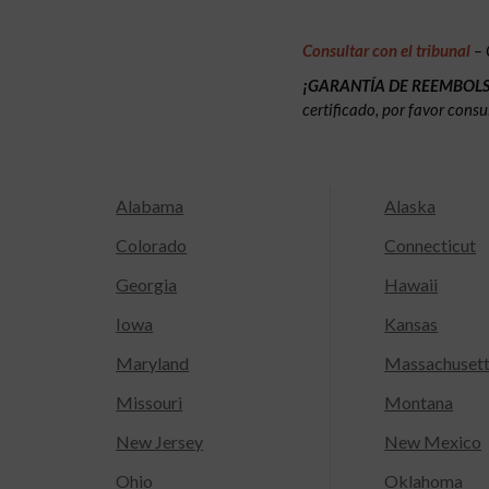
Consultar con el tribunal
– 
¡GARANTÍA DE REEMBOL
certificado, por favor consu
Alabama
Alaska
Colorado
Connecticut
Georgia
Hawaii
Iowa
Kansas
Maryland
Massachuset
Missouri
Montana
New Jersey
New Mexico
Ohio
Oklahoma