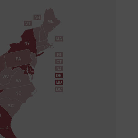
NH
ME
VT
MA
NY
RI
PA
CT
NJ
DE
WV
VA
MD
DC
NC
SC
A