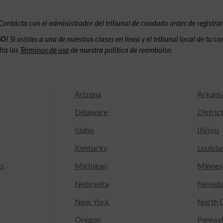
Contácta con el administrador del tribunal de condado antes de registrar
SO!
Si asistes a una de nuestras clases en línea y el tribunal local de tu 
lta las
Términos de uso
de nuestra política de reembolso.
Arizona
Arkans
Delaware
Distric
Idaho
Illinois
Kentucky
Louisia
ts
Michigan
Minnes
Nebraska
Nevad
New York
North C
Oregon
Pennsy