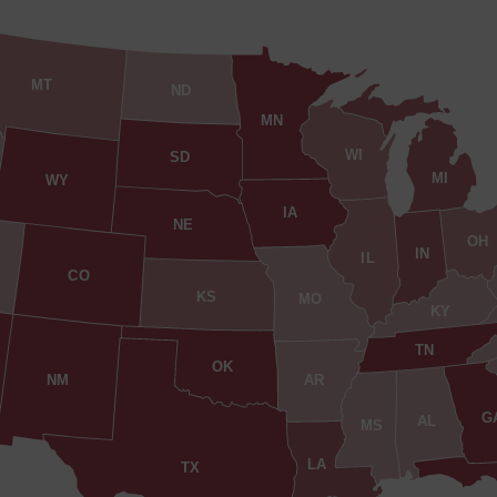
MT
ND
MN
WI
SD
MI
WY
IA
NE
OH
IN
IL
CO
KS
MO
KY
TN
OK
AR
NM
G
AL
MS
LA
TX