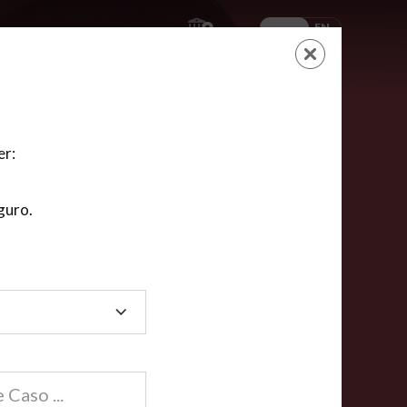
ES
EN
AYUDA
CARRITO
NUEVA CUENTA
LOGIN
er:
guro.
dos
compartida en línea están acreditadas en más de
ínea cumplen la mayoría de las normas nacionales