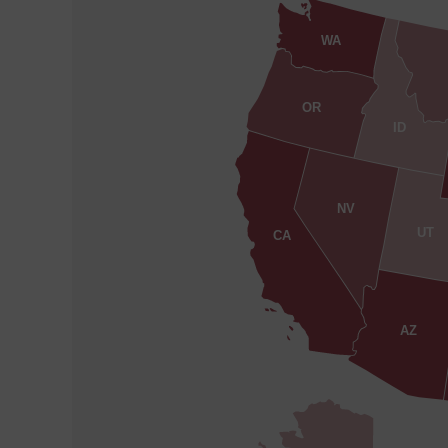
WA
OR
ID
NV
UT
CA
AZ