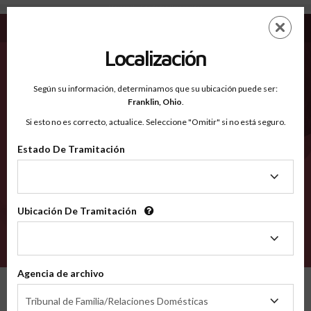
Morgan IL - Condados Reconocidos
Saltar
ES
EN
al
contenido
Localización
principal
Condados Reconocidos
2600
Según su información, determinamos que su ubicación puede ser:
Franklin,
Ohio
.
Si esto no es correcto, actualice. Seleccione "Omitir" si no está seguro.
Condados
Estado De Tramitación
Estado
De
Tramitación
Ubicación De Tramitación
Ubicación
De
VERIFÍCA
Tramitación
Agencia de archivo
Condados reconocidos
Illinois
Morgan
Agencia
Tribunal de Familia/Relaciones Domésticas
de