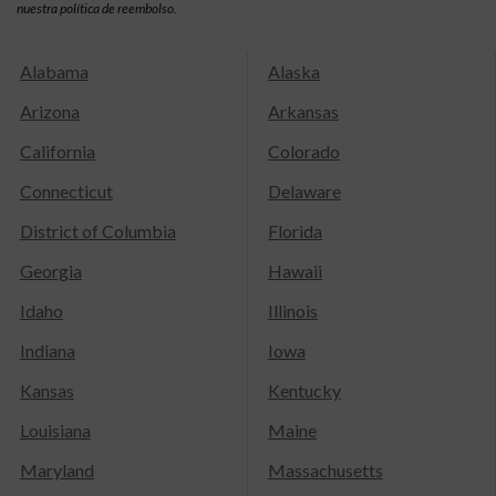
nuestra política de reembolso.
Alabama
Alaska
Arizona
Arkansas
California
Colorado
Connecticut
Delaware
District of Columbia
Florida
Georgia
Hawaii
Idaho
Illinois
Indiana
Iowa
Kansas
Kentucky
Louisiana
Maine
Maryland
Massachusetts