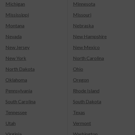
Michigan
Minnesota
Mississippi
Missouri
Montana
Nebraska
Nevada
New Hampshire
New Jersey
New Mexico
New York
North Carolina
North Dakota
Ohio
Oklahoma
Oregon
Pennsylvania
Rhode Island
South Carolina
South Dakota
Tennessee
Texas
Utah
Vermont
Virginia
Washington