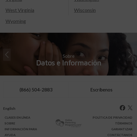
West Virginia
Wisconsin
Wyoming
Sobre
Datos e Información
(866) 504-2883
Escríbenos
English
CLASES
EN LÍNEA
POLÍTICA DE PRIVACIDAD
SOBRE
TÉRMINOS
INFO
RMACIÓN
PARA
GARANTIZAR
AYUDA
CONTÁCTANOS