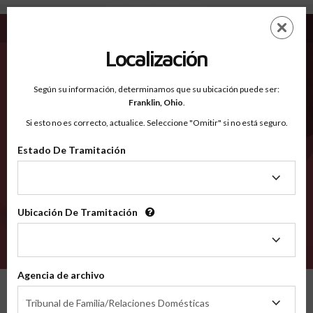
Richland IL - Condados Reconocidos
Saltar
ES
EN
al
contenido
Localización
principal
Condados Reconocidos
2600
Según su información, determinamos que su ubicación puede ser:
Franklin,
Ohio
.
Si esto no es correcto, actualice. Seleccione "Omitir" si no está seguro.
Condados
Estado De Tramitación
Estado
De
Tramitación
Ubicación De Tramitación
Ubicación
De
VERIFÍCA
Tramitación
Agencia de archivo
Condados reconocidos
Illinois
Richland
Agencia
Tribunal de Familia/Relaciones Domésticas
de