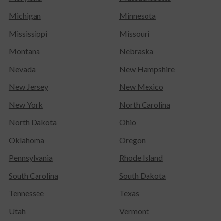
Michigan
Minnesota
Mississippi
Missouri
Montana
Nebraska
Nevada
New Hampshire
New Jersey
New Mexico
New York
North Carolina
North Dakota
Ohio
Oklahoma
Oregon
Pennsylvania
Rhode Island
South Carolina
South Dakota
Tennessee
Texas
Utah
Vermont