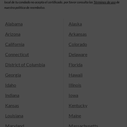
local de tu condado no acepta el certificado, por favor consulta las
Términos de uso
de
nuestra política de reembolso.
Alabama
Alaska
Arizona
Arkansas
California
Colorado
Connecticut
Delaware
District of Columbia
Florida
Georgia
Hawaii
Idaho
Illinois
Indiana
Iowa
Kansas
Kentucky
Louisiana
Maine
Maryland
Massachusetts