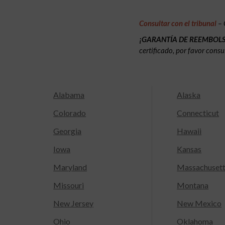
Consultar con el tribunal
– 
¡GARANTÍA DE REEMBOL
certificado, por favor consu
Alabama
Alaska
Colorado
Connecticut
Georgia
Hawaii
Iowa
Kansas
Maryland
Massachuset
Missouri
Montana
New Jersey
New Mexico
Ohio
Oklahoma