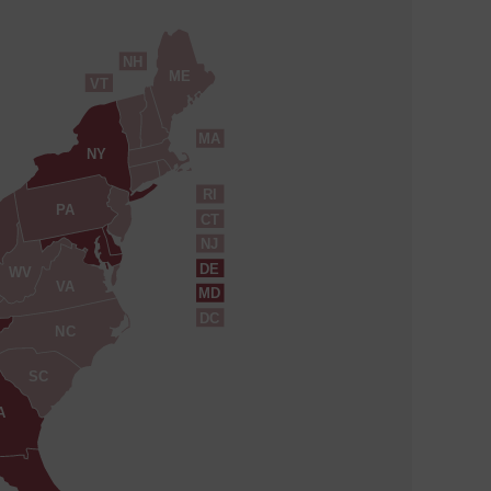
NH
ME
VT
MA
NY
RI
PA
CT
NJ
DE
WV
VA
MD
DC
NC
SC
A