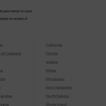
te para tomar la clase.
condado no acepta el
as
California
t of Columbia
Florida
Indiana
na
Maine
ota
Mississippi
a
New Hampshire
arolina
North Dakota
lvania
Rhode Island