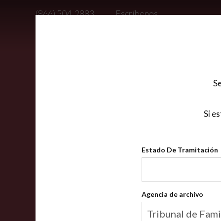
Saltar
(866) 504-2883
Escríbenos
al
contenido
CLASES
SOBRE
INFO PARA
CONSEJERO DE
principal
Se
Si e
Estado De Tramitación
Estado
De
Tramitación
Agencia de archivo
Agencia