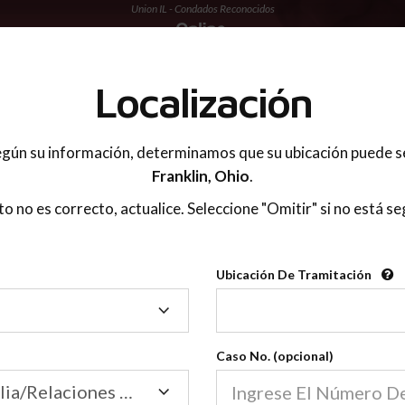
Union IL - Condados Reconocidos
 PADRES
Localización
gún su información, determinamos que su ubicación puede s
Franklin,
Ohio
.
sto no es correcto, actualice. Seleccione "Omitir" si no está se
Condados Reconoci
Ubicación De Tramitación
2600
Ubicación
De
Nuestras clases de crianza 
Tramitación
Caso No. (opcional)
2600 condados.
Las clases para padres en l
Condados
Tribunal de Familia/Relaciones Domésticas