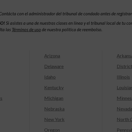
Contácta con el administrador del tribunal de condado antes de registrar
SO!
Si asistes a una de nuestras clases en línea y el tribunal local de tu 
lta las
Términos de uso
de nuestra política de reembolso.
Arizona
Arkans
Delaware
Distric
Idaho
Illinois
Kentucky
Louisia
ts
Michigan
Minnes
Nebraska
Nevad
New York
North C
Oregon
Pennsy