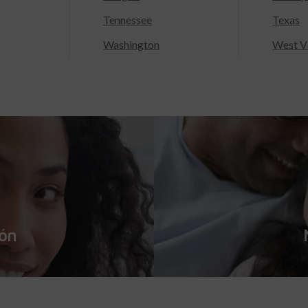
Tennessee
Texas
Washington
West Vi
ión