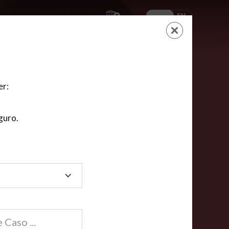
ES
EN
AYUDA
CARRITO
NUEVA CUENTA
LOGIN
er:
guro.
dos
compartida en línea están acreditadas en más de
ínea cumplen la mayoría de las normas nacionales