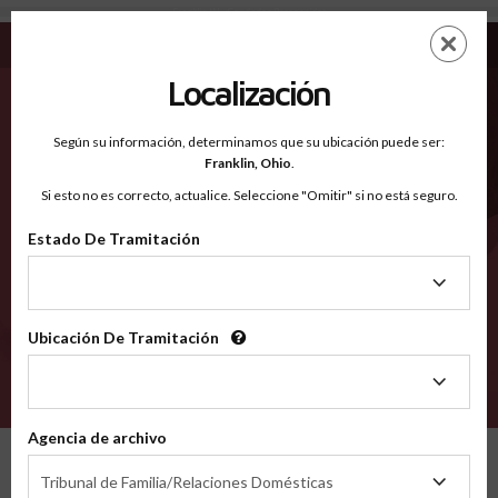
Franklin IN - Condados Reconocidos
Saltar
ES
EN
al
contenido
Localización
principal
Condados Reconocidos
2600
Según su información, determinamos que su ubicación puede ser:
Franklin,
Ohio
.
Si esto no es correcto, actualice. Seleccione "Omitir" si no está seguro.
Condados
Estado De Tramitación
Estado
De
Tramitación
Ubicación De Tramitación
Ubicación
De
VERIFÍCA
Tramitación
Agencia de archivo
Condados reconocidos
Indiana
Franklin
Agencia
Tribunal de Familia/Relaciones Domésticas
de