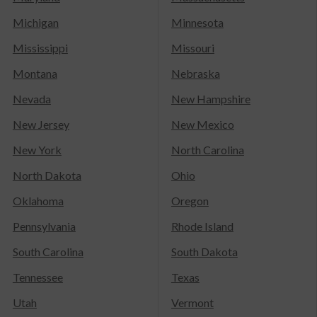
Michigan
Minnesota
Mississippi
Missouri
Montana
Nebraska
Nevada
New Hampshire
New Jersey
New Mexico
New York
North Carolina
North Dakota
Ohio
Oklahoma
Oregon
Pennsylvania
Rhode Island
South Carolina
South Dakota
Tennessee
Texas
Utah
Vermont