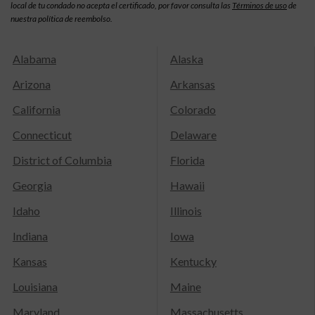
local de tu condado no acepta el certificado, por favor consulta las
Términos de uso
de
nuestra política de reembolso.
Alabama
Alaska
Arizona
Arkansas
California
Colorado
Connecticut
Delaware
District of Columbia
Florida
Georgia
Hawaii
Idaho
Illinois
Indiana
Iowa
Kansas
Kentucky
Louisiana
Maine
Maryland
Massachusetts