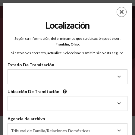
Hancock IN - Condados Reconocidos
Saltar
ES
EN
al
contenido
Localización
principal
Condados Reconocidos
2600
Según su información, determinamos que su ubicación puede ser:
Franklin,
Ohio
.
Si esto no es correcto, actualice. Seleccione "Omitir" si no está seguro.
Condados
Estado De Tramitación
Estado
De
Tramitación
Ubicación De Tramitación
Ubicación
De
VERIFÍCA
Tramitación
Agencia de archivo
Condados reconocidos
Indiana
Hancock
Agencia
Tribunal de Familia/Relaciones Domésticas
de