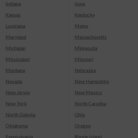
Indiana
Iowa
Kansas
Kentucky
Louisiana
Maine
Maryland
Massachusetts
Michigan
Minnesota
Mississippi
Missouri
Montana
Nebraska
Nevada
New Hampshire
New Jersey
New Mexico
New York
North Carolina
North Dakota
Ohio
Oklahoma
Oregon
Pennsylvania
Rhode Island