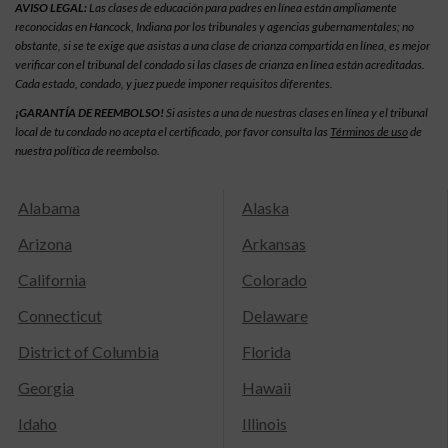
AVISO LEGAL:
Las clases de educación para padres en línea están ampliamente
reconocidas en Hancock, Indiana por los tribunales y agencias gubernamentales; no
obstante, si se te exige que asistas a una clase de crianza compartida en línea, es mejor
verificar con el tribunal del condado si las clases de crianza en línea están acreditadas.
Cada estado, condado, y juez puede imponer requisitos diferentes.
¡GARANTÍA DE REEMBOLSO!
Si asistes a una de nuestras clases en línea y el tribunal
local de tu condado no acepta el certificado, por favor consulta las
Términos de uso
de
nuestra política de reembolso.
Alabama
Alaska
Arizona
Arkansas
California
Colorado
Connecticut
Delaware
District of Columbia
Florida
Georgia
Hawaii
Idaho
Illinois