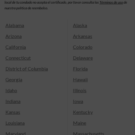
local de tu condado no acepta el certificado, por favor consulta las
Términos de uso
de
nuestra política de reembolso.
Alabama
Alaska
Arizona
Arkansas
California
Colorado
Connecticut
Delaware
District of Columbia
Florida
Georgia
Hawaii
Idaho
Illinois
Indiana
Iowa
Kansas
Kentucky
Louisiana
Maine
Maryland
Massachusetts