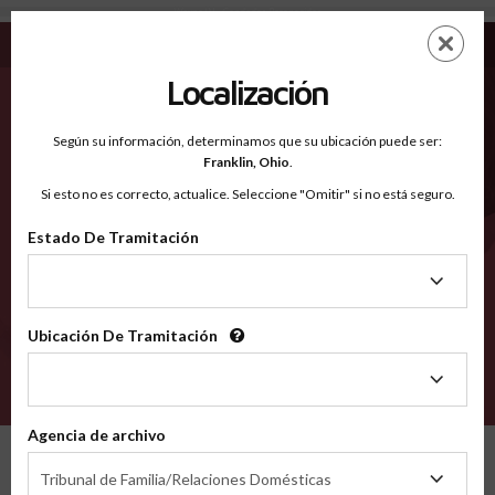
Wayne IN - Condados Reconocidos
Saltar
ES
EN
al
contenido
Localización
principal
Condados Reconocidos
2600
Según su información, determinamos que su ubicación puede ser:
Franklin,
Ohio
.
Si esto no es correcto, actualice. Seleccione "Omitir" si no está seguro.
Condados
Estado De Tramitación
Estado
De
Tramitación
Ubicación De Tramitación
Ubicación
De
VERIFÍCA
Tramitación
Agencia de archivo
Condados reconocidos
Indiana
Wayne
Agencia
Tribunal de Familia/Relaciones Domésticas
de