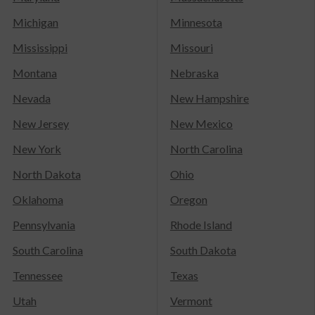
Michigan
Minnesota
Mississippi
Missouri
Montana
Nebraska
Nevada
New Hampshire
New Jersey
New Mexico
New York
North Carolina
North Dakota
Ohio
Oklahoma
Oregon
Pennsylvania
Rhode Island
South Carolina
South Dakota
Tennessee
Texas
Utah
Vermont