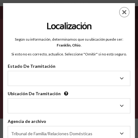
Chase KS - Condados Reconocidos
Saltar
ES
EN
al
contenido
Localización
principal
Condados Reconocidos
2600
Según su información, determinamos que su ubicación puede ser:
Franklin,
Ohio
.
Si esto no es correcto, actualice. Seleccione "Omitir" si no está seguro.
Condados
Estado De Tramitación
Estado
De
Tramitación
Ubicación De Tramitación
Ubicación
De
VERIFÍCA
Tramitación
Agencia de archivo
Condados reconocidos
Kansas
Chase
Agencia
Tribunal de Familia/Relaciones Domésticas
de