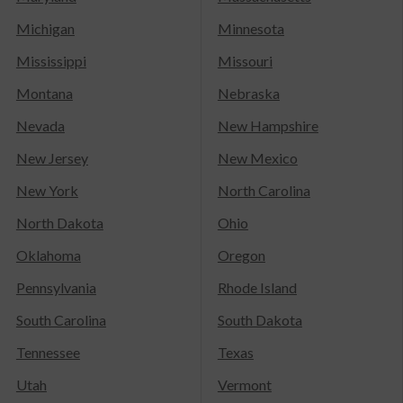
Michigan
Minnesota
Mississippi
Missouri
Montana
Nebraska
Nevada
New Hampshire
New Jersey
New Mexico
New York
North Carolina
North Dakota
Ohio
Oklahoma
Oregon
Pennsylvania
Rhode Island
South Carolina
South Dakota
Tennessee
Texas
Utah
Vermont