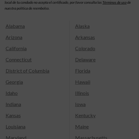
local de tu condado no acepta el certificado, por favor consulta las
Términos de uso
de
nuestra política de reembolso.
Alabama
Alaska
Arizona
Arkansas
California
Colorado
Connecticut
Delaware
District of Columbia
Florida
Georgia
Hawaii
Idaho
Illinois
Indiana
Iowa
Kansas
Kentucky
Louisiana
Maine
Maryland
Massachusetts