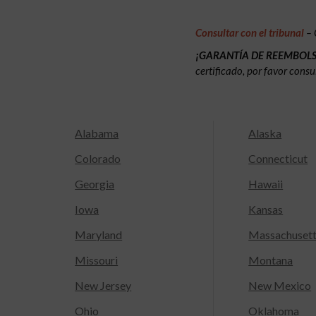
Consultar con el tribunal
– 
¡GARANTÍA DE REEMBOL
certificado, por favor consu
Alabama
Alaska
Colorado
Connecticut
Georgia
Hawaii
Iowa
Kansas
Maryland
Massachuset
Missouri
Montana
New Jersey
New Mexico
Ohio
Oklahoma