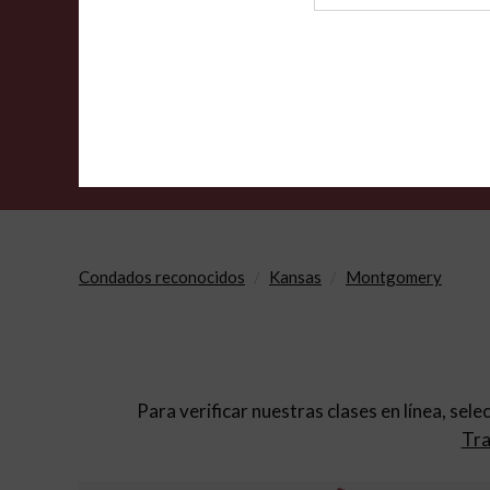
de
archivo
Condados reconocidos
Kansas
Montgomery
Para verificar nuestras clases en línea, sele
Tra