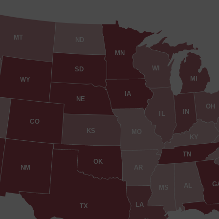
MT
ND
MN
WI
SD
MI
WY
IA
NE
OH
IN
IL
CO
KS
MO
KY
TN
OK
AR
NM
G
AL
MS
LA
TX