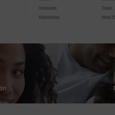
Tennessee
Texas
Washington
West Vi
ión