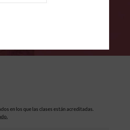
ión para padres
.
VERIFÍCA
dados en los que las clases están acreditadas.
ado.