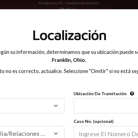
Montgomery KS - Condados Reconocidos
 PADRES
Localización
gún su información, determinamos que su ubicación puede s
Franklin,
Ohio
.
sto no es correcto, actualice. Seleccione "Omitir" si no está se
Condados Reconoci
Ubicación De Tramitación
2600
Ubicación
De
Nuestras clases de crianza 
Tramitación
Caso No. (opcional)
2600 condados.
Las clases para padres en l
Condados
Tribunal de Familia/Relaciones Domésticas