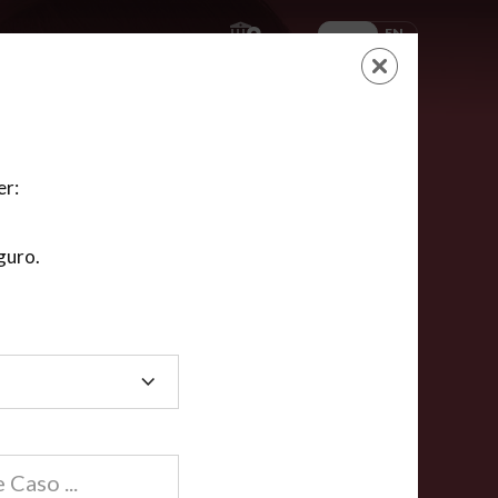
ES
EN
AYUDA
CARRITO
NUEVA CUENTA
LOGIN
er:
guro.
dos
compartida en línea están acreditadas en más de
ínea cumplen la mayoría de las normas nacionales