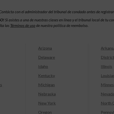
Contácta con el administrador del tribunal de condado antes de registrar
SO!
Si asistes a una de nuestras clases en línea y el tribunal local de tu 
lta las
Términos de uso
de nuestra política de reembolso.
Arizona
Arkans
Delaware
Distric
Idaho
Illinois
Kentucky
Louisia
ts
Michigan
Minnes
Nebraska
Nevad
New York
North C
Oregon
Pennsy