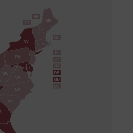
NH
ME
VT
MA
NY
RI
PA
CT
NJ
DE
WV
VA
MD
DC
NC
SC
A