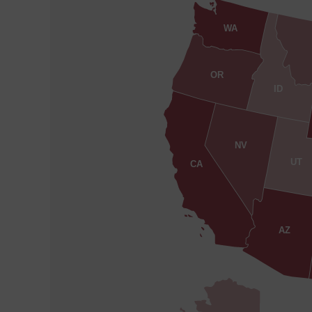
WA
OR
ID
NV
UT
CA
AZ