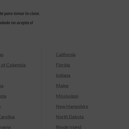
te para tomar la clase.
condado no acepta el
as
California
t of Columbia
Florida
Indiana
na
Maine
ota
Mississippi
a
New Hampshire
arolina
North Dakota
lvania
Rhode Island