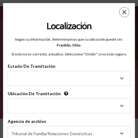
Rawlins KS - Condados Reconocidos
Saltar
ES
EN
al
contenido
Localización
principal
Condados Reconocidos
2600
Según su información, determinamos que su ubicación puede ser:
Franklin,
Ohio
.
Si esto no es correcto, actualice. Seleccione "Omitir" si no está seguro.
Condados
Estado De Tramitación
Estado
De
Tramitación
Ubicación De Tramitación
Ubicación
De
VERIFÍCA
Tramitación
Agencia de archivo
Condados reconocidos
Kansas
Rawlins
Agencia
Tribunal de Familia/Relaciones Domésticas
de