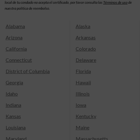
local de tu condado no acepta el certificado, por favor consulta las
Términos de uso
de
nuestra política de reembolso.
Alabama
Alaska
Arizona
Arkansas
California
Colorado
Connecticut
Delaware
District of Columbia
Florida
Georgia
Hawaii
Idaho
Illinois
Indiana
Iowa
Kansas
Kentucky
Louisiana
Maine
Maryland
Massachusetts