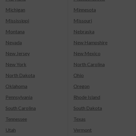
Michigan
Minnesota
Mississippi
Missouri
Montana
Nebraska
Nevada
New Hampshire
New Jersey
New Mexico
New York
North Carolina
North Dakota
Ohio
Oklahoma
Oregon
Pennsylvania
Rhode Island
South Carolina
South Dakota
Tennessee
Texas
Utah
Vermont