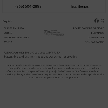
(866) 504-2883
Escríbenos
English
CLASES
EN LÍNEA
POLÍTICA DE PRIVACIDAD
SOBRE
TÉRMINOS
INFO
RMACIÓN
PARA
GARANTIZAR
AYUDA
CONTÁCTANOS
7260 W. Azure Dr Ste 140, Las Vegas, NV 89130
© 2026
Able 2 Adjust, Inc
™ Todos Los Derechos Reservados
La información en este sitio web se proporciona únicamente con fines informativos y de
divulgación. Nuestras clases no están obligadas a ser ordenadas por un tribunal, y no
afirmamos contar con aprobación en ninguna jurisdicción específica. Se recomienda a los
usuarios y a las agencias de referencia que consulten los estatutos estatales aplicables y los
requisitos locales para verificar el cumplimiento.
Protégete a ti y a tus hijos de la violencia doméstica.
911
LLAMA AL
para recibir ayuda inmediata,
o a tu servicio de emergencia local.