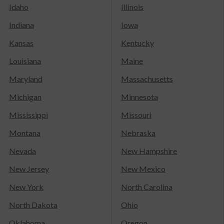
Idaho
Illinois
Indiana
Iowa
Kansas
Kentucky
Louisiana
Maine
Maryland
Massachusetts
Michigan
Minnesota
Mississippi
Missouri
Montana
Nebraska
Nevada
New Hampshire
New Jersey
New Mexico
New York
North Carolina
North Dakota
Ohio
Oklahoma
Oregon