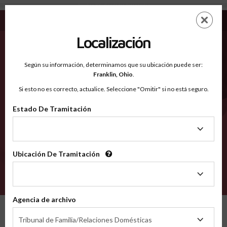
Bourbon KY - Condados Reconocidos
Saltar
ES
EN
al
contenido
Localización
principal
Condados Reconocidos
2600
Según su información, determinamos que su ubicación puede ser:
Franklin,
Ohio
.
Si esto no es correcto, actualice. Seleccione "Omitir" si no está seguro.
Condados
Estado De Tramitación
Estado
De
Tramitación
Ubicación De Tramitación
Ubicación
De
VERIFÍCA
Tramitación
Agencia de archivo
Condados reconocidos
Kentucky
Bourbon
Agencia
Tribunal de Familia/Relaciones Domésticas
de