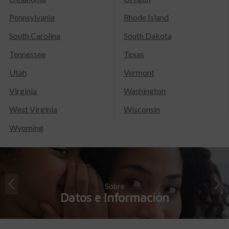
Pennsylvania
Rhode Island
South Carolina
South Dakota
Tennessee
Texas
Utah
Vermont
Virginia
Washington
West Virginia
Wisconsin
Wyoming
Sobre
Datos e Información