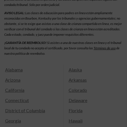
condado/tribunal. Sólo por orden judicial.
AVISO LEGAL:
Las clases de educación para padres en línea están ampliamente
reconocidas en Bourbon, Kentucky por los tribunales y agencias gubernamentales; no
obstante, si se te exige que asistas a una clase de crianza compartida en línea, es mejor
verificar con el tribunal del condado si las clases de crianza en línea están acreditadas.
Cada estado, condado, y juez puede imponer requisitos diferentes.
¡GARANTÍA DE REEMBOLSO!
Si asistes a una de nuestras clases en línea y el tribunal
local de tu condado no acepta el certificado, por favor consulta las
Términos de uso
de
nuestra política de reembolso.
Alabama
Alaska
Arizona
Arkansas
California
Colorado
Connecticut
Delaware
District of Columbia
Florida
Georgia
Hawaii