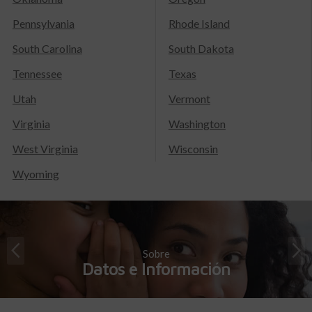
Pennsylvania
Rhode Island
South Carolina
South Dakota
Tennessee
Texas
Utah
Vermont
Virginia
Washington
West Virginia
Wisconsin
Wyoming
Sobre
Datos e Información