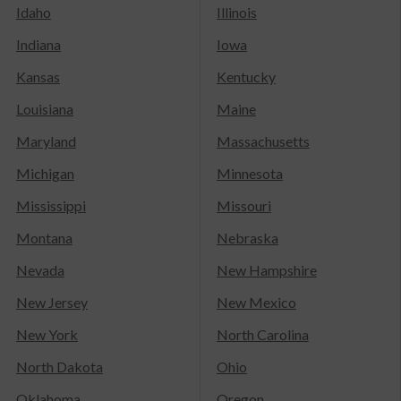
Idaho
Illinois
Indiana
Iowa
Kansas
Kentucky
Louisiana
Maine
Maryland
Massachusetts
Michigan
Minnesota
Mississippi
Missouri
Montana
Nebraska
Nevada
New Hampshire
New Jersey
New Mexico
New York
North Carolina
North Dakota
Ohio
Oklahoma
Oregon