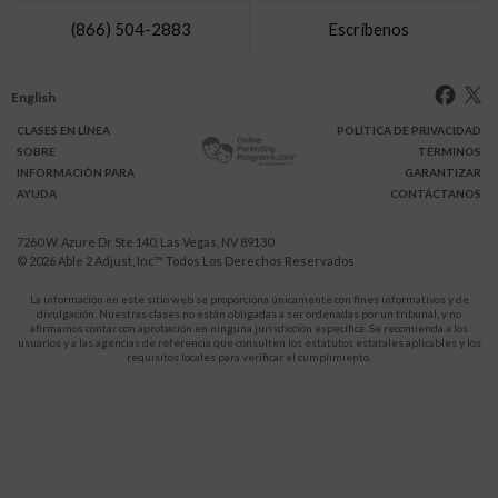
(866) 504-2883
Escríbenos
English
CLASES
EN LÍNEA
POLÍTICA DE PRIVACIDAD
SOBRE
TÉRMINOS
INFO
RMACIÓN
PARA
GARANTIZAR
AYUDA
CONTÁCTANOS
7260 W. Azure Dr Ste 140, Las Vegas, NV 89130
© 2026
Able 2 Adjust, Inc
™ Todos Los Derechos Reservados
La información en este sitio web se proporciona únicamente con fines informativos y de
divulgación. Nuestras clases no están obligadas a ser ordenadas por un tribunal, y no
afirmamos contar con aprobación en ninguna jurisdicción específica. Se recomienda a los
usuarios y a las agencias de referencia que consulten los estatutos estatales aplicables y los
requisitos locales para verificar el cumplimiento.
Protégete a ti y a tus hijos de la violencia doméstica.
911
LLAMA AL
para recibir ayuda inmediata,
o a tu servicio de emergencia local.