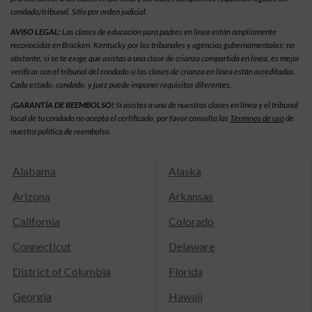
condado/tribunal. Sólo por orden judicial.
AVISO LEGAL:
Las clases de educación para padres en línea están ampliamente
reconocidas en Bracken, Kentucky por los tribunales y agencias gubernamentales; no
obstante, si se te exige que asistas a una clase de crianza compartida en línea, es mejor
verificar con el tribunal del condado si las clases de crianza en línea están acreditadas.
Cada estado, condado, y juez puede imponer requisitos diferentes.
¡GARANTÍA DE REEMBOLSO!
Si asistes a una de nuestras clases en línea y el tribunal
local de tu condado no acepta el certificado, por favor consulta las
Términos de uso
de
nuestra política de reembolso.
Alabama
Alaska
Arizona
Arkansas
California
Colorado
Connecticut
Delaware
District of Columbia
Florida
Georgia
Hawaii