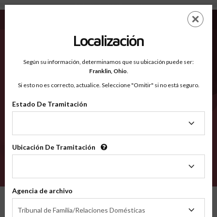
Bracken KY - Condados Reconocidos
Saltar
ES
EN
al
contenido
Localización
principal
Condados Reconocidos
2600
Según su información, determinamos que su ubicación puede ser:
Franklin,
Ohio
.
Si esto no es correcto, actualice. Seleccione "Omitir" si no está seguro.
Condados
Estado De Tramitación
Estado
De
Tramitación
Ubicación De Tramitación
Ubicación
De
VERIFÍCA
Tramitación
Agencia de archivo
Condados reconocidos
Kentucky
Bracken
Agencia
Tribunal de Familia/Relaciones Domésticas
de