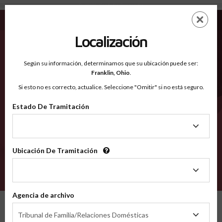
Owen KY - Condados Reconocidos
Saltar
ES
EN
al
contenido
Localización
principal
Condados Reconocidos
2600
Según su información, determinamos que su ubicación puede ser:
Franklin,
Ohio
.
Si esto no es correcto, actualice. Seleccione "Omitir" si no está seguro.
Condados
Estado De Tramitación
Estado
De
Tramitación
Ubicación De Tramitación
Ubicación
De
VERIFÍCA
Tramitación
Agencia de archivo
Condados reconocidos
Kentucky
Owen
Agencia
Tribunal de Familia/Relaciones Domésticas
de