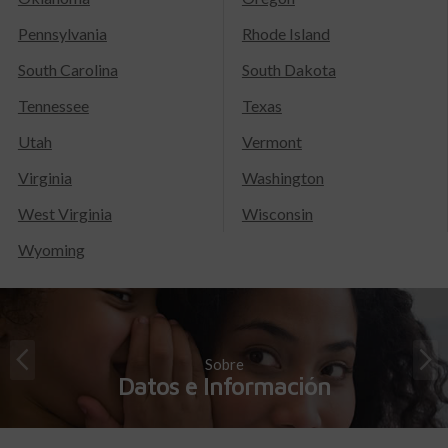
Pennsylvania
Rhode Island
South Carolina
South Dakota
Tennessee
Texas
Utah
Vermont
Virginia
Washington
West Virginia
Wisconsin
Wyoming
Sobre
Datos e Información