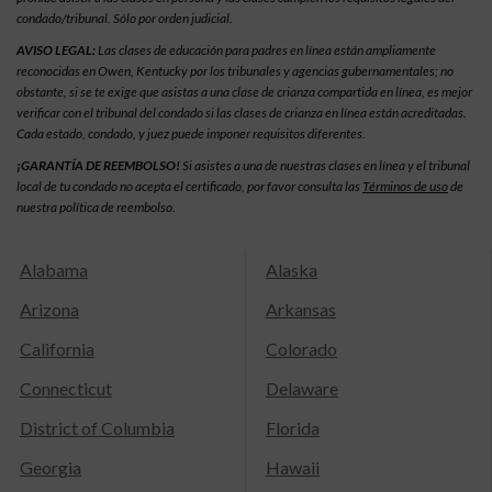
condado/tribunal. Sólo por orden judicial.
AVISO LEGAL:
Las clases de educación para padres en línea están ampliamente
reconocidas en Owen, Kentucky por los tribunales y agencias gubernamentales; no
obstante, si se te exige que asistas a una clase de crianza compartida en línea, es mejor
verificar con el tribunal del condado si las clases de crianza en línea están acreditadas.
Cada estado, condado, y juez puede imponer requisitos diferentes.
¡GARANTÍA DE REEMBOLSO!
Si asistes a una de nuestras clases en línea y el tribunal
local de tu condado no acepta el certificado, por favor consulta las
Términos de uso
de
nuestra política de reembolso.
Alabama
Alaska
Arizona
Arkansas
California
Colorado
Connecticut
Delaware
District of Columbia
Florida
Georgia
Hawaii