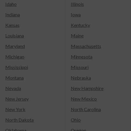
Idaho
Illinois
Indiana
Iowa
Kansas
Kentucky
Louisiana
Maine
Maryland
Massachusetts
Michigan
Minnesota
Mississippi
Missouri
Montana
Nebraska
Nevada
New Hampshire
New Jersey
New Mexico
New York
North Carolina
North Dakota
Ohio
Oklahoma
Oregon