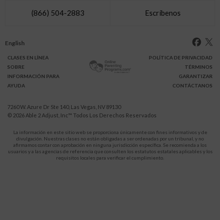
(866) 504-2883
Escríbenos
English
CLASES
EN LÍNEA
POLÍTICA DE PRIVACIDAD
SOBRE
TÉRMINOS
INFO
RMACIÓN
PARA
GARANTIZAR
AYUDA
CONTÁCTANOS
7260 W. Azure Dr Ste 140, Las Vegas, NV 89130
© 2026
Able 2 Adjust, Inc
™ Todos Los Derechos Reservados
La información en este sitio web se proporciona únicamente con fines informativos y de
divulgación. Nuestras clases no están obligadas a ser ordenadas por un tribunal, y no
afirmamos contar con aprobación en ninguna jurisdicción específica. Se recomienda a los
usuarios y a las agencias de referencia que consulten los estatutos estatales aplicables y los
requisitos locales para verificar el cumplimiento.
Protégete a ti y a tus hijos de la violencia doméstica.
911
LLAMA AL
para recibir ayuda inmediata,
o a tu servicio de emergencia local.