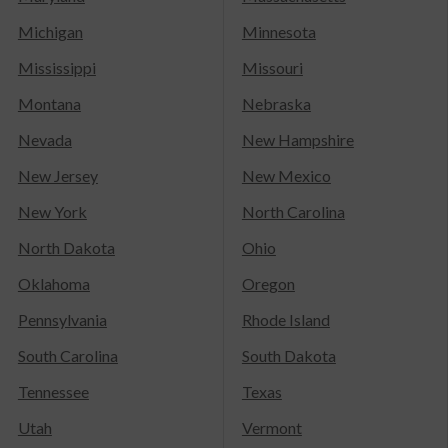
Michigan
Minnesota
Mississippi
Missouri
Montana
Nebraska
Nevada
New Hampshire
New Jersey
New Mexico
New York
North Carolina
North Dakota
Ohio
Oklahoma
Oregon
Pennsylvania
Rhode Island
South Carolina
South Dakota
Tennessee
Texas
Utah
Vermont