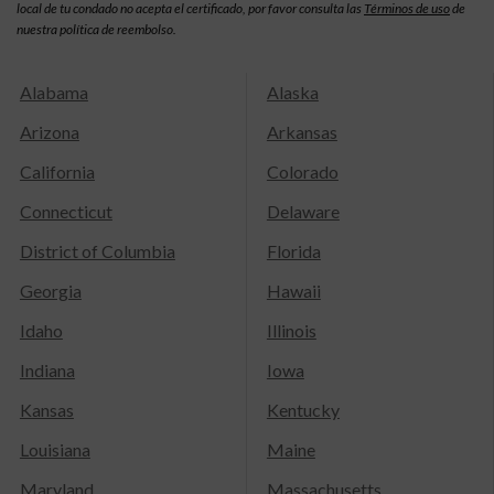
local de tu condado no acepta el certificado, por favor consulta las
Términos de uso
de
nuestra política de reembolso.
Alabama
Alaska
Arizona
Arkansas
California
Colorado
Connecticut
Delaware
District of Columbia
Florida
Georgia
Hawaii
Idaho
Illinois
Indiana
Iowa
Kansas
Kentucky
Louisiana
Maine
Maryland
Massachusetts