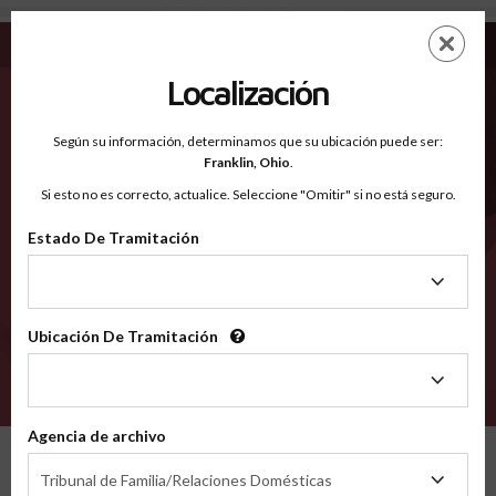
Bienville Parish LA - Condados Reconocidos
Saltar
ES
EN
al
contenido
Localización
principal
Condados Reconocidos
2600
Según su información, determinamos que su ubicación puede ser:
Franklin,
Ohio
.
Si esto no es correcto, actualice. Seleccione "Omitir" si no está seguro.
Condados
Estado De Tramitación
Estado
De
Tramitación
Ubicación De Tramitación
Ubicación
De
VERIFÍCA
Tramitación
Agencia de archivo
Condados reconocidos
Louisiana
Bienville Parish
Agencia
Tribunal de Familia/Relaciones Domésticas
de