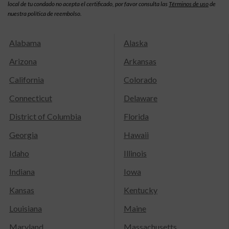
local de tu condado no acepta el certificado, por favor consulta las
Términos de uso
de
nuestra política de reembolso.
Alabama
Alaska
Arizona
Arkansas
California
Colorado
Connecticut
Delaware
District of Columbia
Florida
Georgia
Hawaii
Idaho
Illinois
Indiana
Iowa
Kansas
Kentucky
Louisiana
Maine
Maryland
Massachusetts