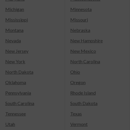
Michigan
Minnesota
Mississippi
Missouri
Montana
Nebraska
Nevada
New Hampshire
New Jersey
New Mexico
New York
North Carolina
North Dakota
Ohio
Oklahoma
Oregon
Pennsylvania
Rhode Island
South Carolina
South Dakota
Tennessee
Texas
Utah
Vermont