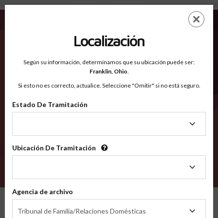
Caddo Parish LA - Condados Reconocidos
Saltar
ES
EN
al
contenido
Localización
principal
Condados Reconocidos
2600
Según su información, determinamos que su ubicación puede ser:
Franklin,
Ohio
.
Si esto no es correcto, actualice. Seleccione "Omitir" si no está seguro.
Condados
Estado De Tramitación
Estado
De
Tramitación
Ubicación De Tramitación
Ubicación
De
VERIFÍCA
Tramitación
Agencia de archivo
Condados reconocidos
Louisiana
Caddo Parish
Agencia
Tribunal de Familia/Relaciones Domésticas
de