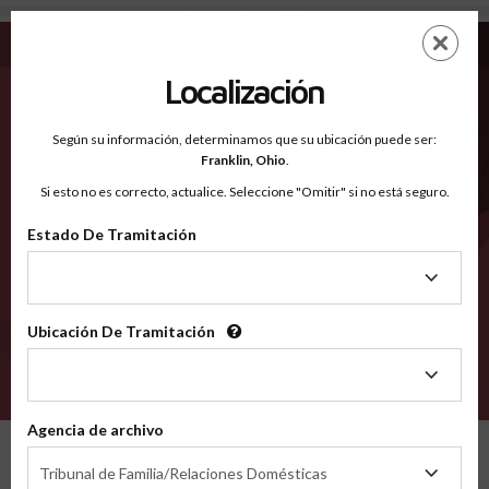
Frederick MD - Condados Reconocidos
Saltar
ES
EN
al
contenido
Localización
principal
Condados Reconocidos
2600
Según su información, determinamos que su ubicación puede ser:
Franklin,
Ohio
.
Si esto no es correcto, actualice. Seleccione "Omitir" si no está seguro.
Condados
Estado De Tramitación
Estado
De
Tramitación
Ubicación De Tramitación
Ubicación
De
VERIFÍCA
Tramitación
Agencia de archivo
Condados reconocidos
Maryland
Frederick
Agencia
Tribunal de Familia/Relaciones Domésticas
de