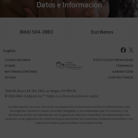
Datos e Información
(866) 504-2883
Escríbenos
English
CLASES
EN LÍNEA
POLÍTICA DE PRIVACIDAD
SOBRE
TÉRMINOS
INFO
RMACIÓN
PARA
GARANTIZAR
AYUDA
CONTÁCTANOS
7260 W. Azure Dr Ste 140, Las Vegas, NV 89130
© 2026
Able 2 Adjust, Inc
™ Todos Los Derechos Reservados
La información en este sitio web se proporciona únicamente con fines informativos y de
divulgación. Nuestras clases no están obligadas a ser ordenadas por un tribunal, y no
afirmamos contar con aprobación en ninguna jurisdicción específica. Se recomienda a los
usuarios y a las agencias de referencia que consulten los estatutos estatales aplicables y los
requisitos locales para verificar el cumplimiento.