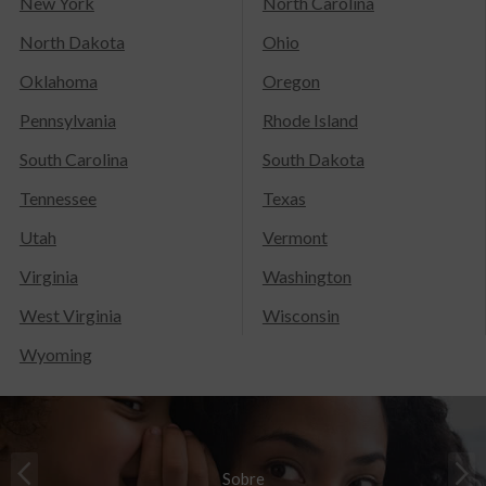
New York
North Carolina
North Dakota
Ohio
Oklahoma
Oregon
Pennsylvania
Rhode Island
South Carolina
South Dakota
Tennessee
Texas
Utah
Vermont
Virginia
Washington
West Virginia
Wisconsin
Wyoming
Sobre