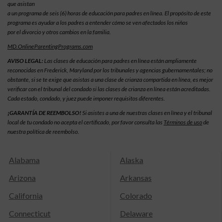
que asistan
a un programa de seis (6) horas de educación para padres en línea. El propósito de este
programa es ayudar a los padres a entender cómo se ven afectados los niños
por el divorcio y otros cambios en la familia.
MD.OnlineParentingPrograms.com
AVISO LEGAL:
Las clases de educación para padres en línea están ampliamente
reconocidas en Frederick, Maryland por los tribunales y agencias gubernamentales; no
obstante, si se te exige que asistas a una clase de crianza compartida en línea, es mejor
verificar con el tribunal del condado si las clases de crianza en línea están acreditadas.
Cada estado, condado, y juez puede imponer requisitos diferentes.
¡GARANTÍA DE REEMBOLSO!
Si asistes a una de nuestras clases en línea y el tribunal
local de tu condado no acepta el certificado, por favor consulta las
Términos de uso
de
nuestra política de reembolso.
Alabama
Alaska
Arizona
Arkansas
California
Colorado
Connecticut
Delaware