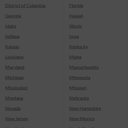
District of Columbia
Florida
Georgia
Hawaii
Idaho
Illinois
Indiana
Iowa
Kansas
Kentucky
Louisiana
Maine
Maryland
Massachusetts
Michigan
Minnesota
Mississippi
Missouri
Montana
Nebraska
Nevada
New Hampshire
New Jersey
New Mexico