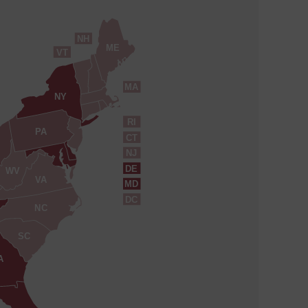
NH
ME
VT
MA
NY
RI
PA
CT
NJ
DE
WV
VA
MD
DC
NC
SC
A