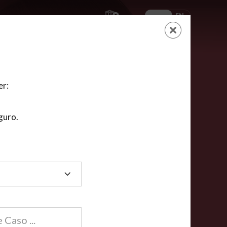
ES
EN
AYUDA
CARRITO
NUEVA CUENTA
LOGIN
er:
guro.
dos
compartida en línea están acreditadas en más de
ínea cumplen la mayoría de las normas nacionales