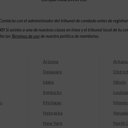
Contácta con el administrador del tribunal de condado antes de registrar
SO!
Si asistes a una de nuestras clases en línea y el tribunal local de tu 
lta las
Términos de uso
de nuestra política de reembolso.
Arizona
Arkans
Delaware
Distric
Idaho
Illinois
Kentucky
Louisia
ts
Michigan
Minnes
Nebraska
Nevad
New York
North C