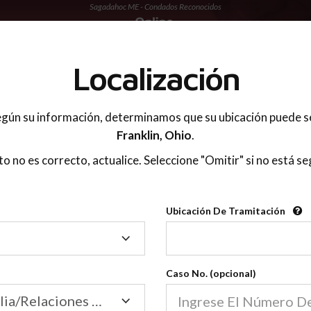
Sagadahoc ME - Condados Reconocidos
 PADRES
Localización
gún su información, determinamos que su ubicación puede s
Franklin,
Ohio
.
sto no es correcto, actualice. Seleccione "Omitir" si no está se
Condados Reconoci
Ubicación De Tramitación
2600
Ubicación
De
Nuestras clases de crianza 
Tramitación
Caso No. (opcional)
2600 condados.
Las clases para padres en l
Condados
Tribunal de Familia/Relaciones Domésticas