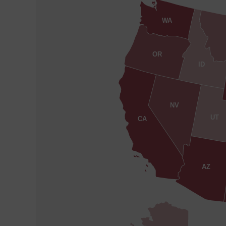
WA
OR
ID
NV
UT
CA
AZ