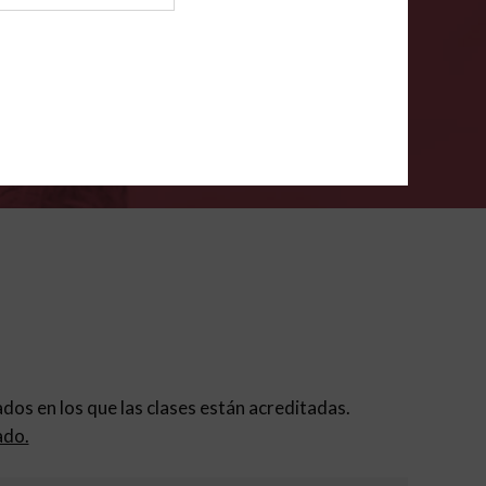
ión para padres
.
VERIFÍCA
dados en los que las clases están acreditadas.
ado.