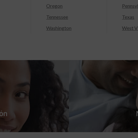
Oregon
Pennsy
Tennessee
Texas
Washington
West Vi
ión