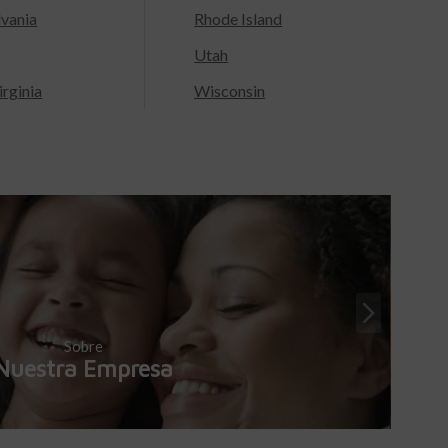
lvania
Rhode Island
Utah
rginia
Wisconsin
Sobre
Nuestra Empresa