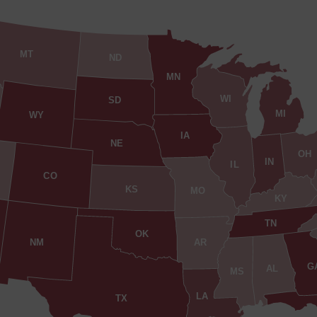
MT
ND
MN
WI
SD
MI
WY
IA
NE
OH
IN
IL
CO
KS
MO
KY
TN
OK
AR
NM
G
AL
MS
LA
TX