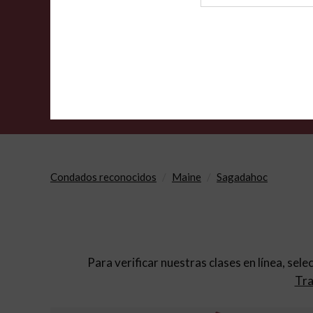
de
archivo
Condados reconocidos
Maine
Sagadahoc
Para verificar nuestras clases en línea, sele
Tra