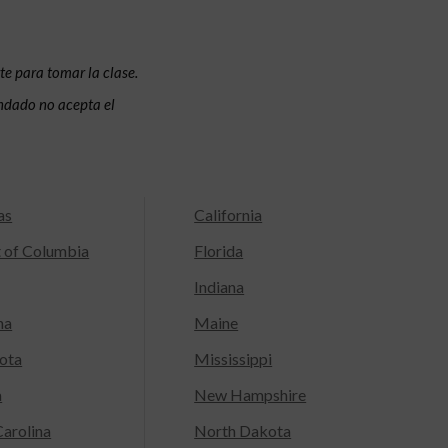
te para tomar la clase.
condado no acepta el
as
California
t of Columbia
Florida
Indiana
na
Maine
ota
Mississippi
a
New Hampshire
arolina
North Dakota