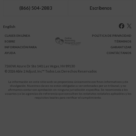
(866) 504-2883
Escríbenos
English
CLASES
EN LÍNEA
POLÍTICA DE PRIVACIDAD
SOBRE
TÉRMINOS
INFO
RMACIÓN
PARA
GARANTIZAR
AYUDA
CONTÁCTANOS
7260 W. Azure Dr Ste 140, Las Vegas, NV 89130
© 2026
Able 2 Adjust, Inc
™ Todos Los Derechos Reservados
La información en este sitio web se proporciona únicamente con fines informativos y de
divulgación. Nuestras clases no están obligadas a ser ordenadas por un tribunal, y no
afirmamos contar con aprobación en ninguna jurisdicción específica. Se recomienda a los
usuarios y a las agencias de referencia que consulten los estatutos estatales aplicables y los
requisitos locales para verificar el cumplimiento.
Protégete a ti y a tus hijos de la violencia doméstica.
911
LLAMA AL
para recibir ayuda inmediata,
o a tu servicio de emergencia local.