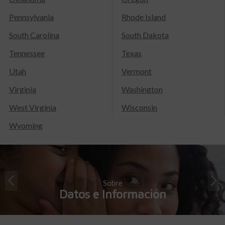
Pennsylvania
Rhode Island
South Carolina
South Dakota
Tennessee
Texas
Utah
Vermont
Virginia
Washington
West Virginia
Wisconsin
Wyoming
Sobre
Datos e Información