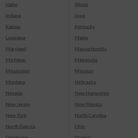
Idaho
Illinois
Indiana
Iowa
Kansas
Kentucky
Louisiana
Maine
Maryland
Massachusetts
Michigan
Minnesota
Mississippi
Missouri
Montana
Nebraska
Nevada
New Hampshire
New Jersey
New Mexico
New York
North Carolina
North Dakota
Ohio
Oklahoma
Oregon