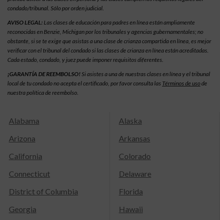
condado/tribunal. Sólo por orden judicial.
AVISO LEGAL:
Las clases de educación para padres en línea están ampliamente
reconocidas en Benzie, Michigan por los tribunales y agencias gubernamentales; no
obstante, si se te exige que asistas a una clase de crianza compartida en línea, es mejor
verificar con el tribunal del condado si las clases de crianza en línea están acreditadas.
Cada estado, condado, y juez puede imponer requisitos diferentes.
¡GARANTÍA DE REEMBOLSO!
Si asistes a una de nuestras clases en línea y el tribunal
local de tu condado no acepta el certificado, por favor consulta las
Términos de uso
de
nuestra política de reembolso.
Alabama
Alaska
Arizona
Arkansas
California
Colorado
Connecticut
Delaware
District of Columbia
Florida
Georgia
Hawaii