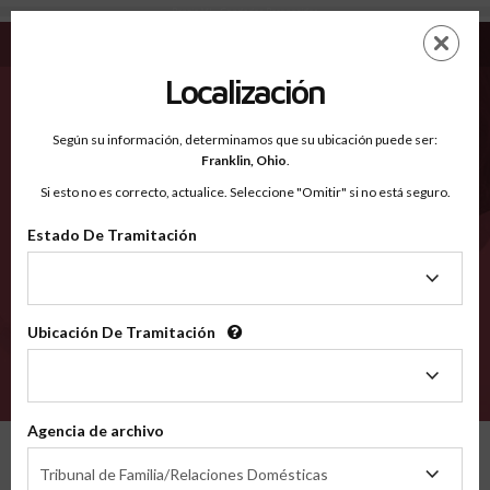
Benzie MI - Condados Reconocidos
Saltar
ES
EN
al
contenido
Localización
principal
Condados Reconocidos
2600
Según su información, determinamos que su ubicación puede ser:
Franklin,
Ohio
.
Si esto no es correcto, actualice. Seleccione "Omitir" si no está seguro.
Condados
Estado De Tramitación
Estado
De
Tramitación
Ubicación De Tramitación
Ubicación
De
VERIFÍCA
Tramitación
Agencia de archivo
Condados reconocidos
Michigan
Benzie
Agencia
Tribunal de Familia/Relaciones Domésticas
de