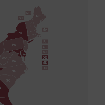
NH
ME
VT
MA
NY
RI
PA
CT
NJ
DE
WV
VA
MD
DC
NC
SC
A