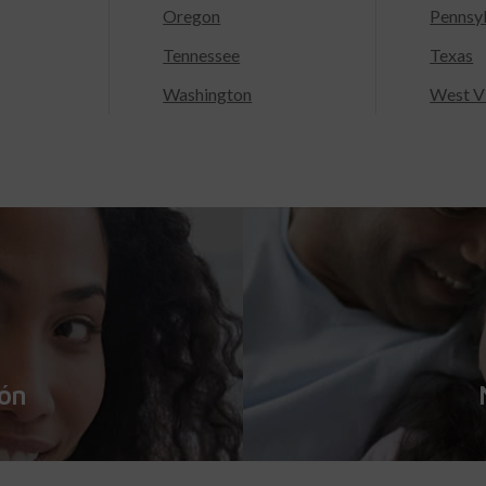
Oregon
Pennsy
Tennessee
Texas
Washington
West Vi
ión