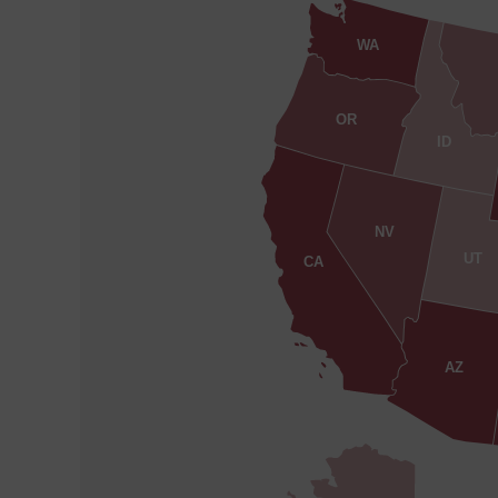
WA
OR
ID
NV
UT
CA
AZ