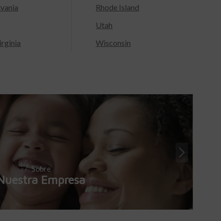
lvania
Rhode Island
Utah
rginia
Wisconsin
Sobre
Nuestra Empresa