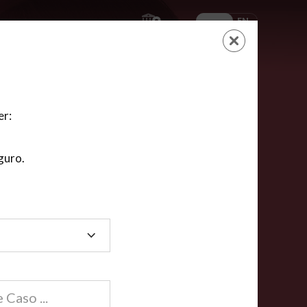
ES
EN
AYUDA
CARRITO
NUEVA CUENTA
LOGIN
er:
guro.
dos
compartida en línea están acreditadas en más de
ínea cumplen la mayoría de las normas nacionales