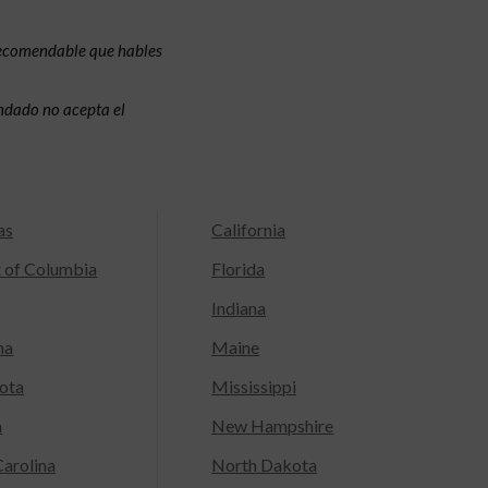
recomendable que hables
condado no acepta el
as
California
t of Columbia
Florida
Indiana
na
Maine
ota
Mississippi
a
New Hampshire
arolina
North Dakota