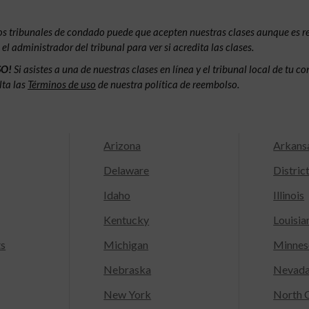
os tribunales de condado puede que acepten nuestras clases aunque es 
l administrador del tribunal para ver si acredita las clases.
SO!
Si asistes a una de nuestras clases en línea y el tribunal local de tu 
lta las
Términos de uso
de nuestra política de reembolso.
Arizona
Arkans
Delaware
Distric
Idaho
Illinois
Kentucky
Louisia
ts
Michigan
Minnes
Nebraska
Nevad
New York
North C