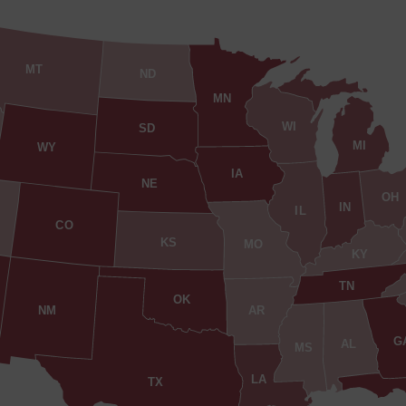
MT
ND
MN
WI
SD
MI
WY
IA
NE
OH
IN
IL
CO
KS
MO
KY
TN
OK
AR
NM
G
AL
MS
LA
TX