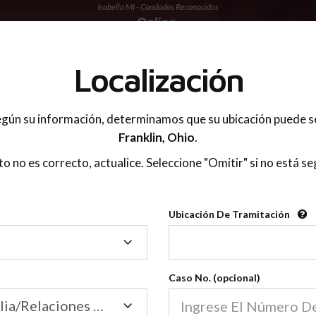
Isabella MI - Condados Reconocidos
 PADRES
Localización
gún su información, determinamos que su ubicación puede s
Franklin,
Ohio
.
sto no es correcto, actualice. Seleccione "Omitir" si no está se
Condados Reconoci
Ubicación De Tramitación
2600
Ubicación
De
Nuestras clases de crianza 
Tramitación
Caso No. (opcional)
2600 condados.
Las clases para padres en l
Condados
Tribunal de Familia/Relaciones Domésticas