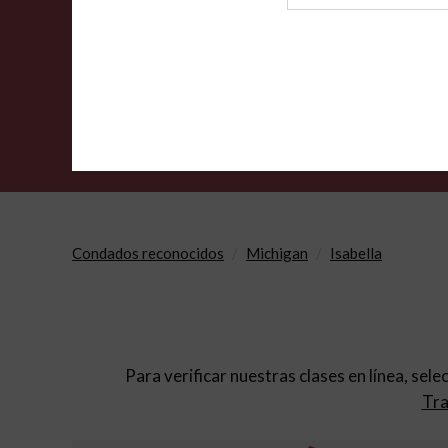
de
archivo
Condados reconocidos
Michigan
Isabella
Para verificar nuestras clases en línea, sele
Tra