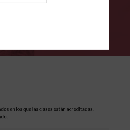
ión para padres
.
VERIFÍCA
dados en los que las clases están acreditadas.
ado.