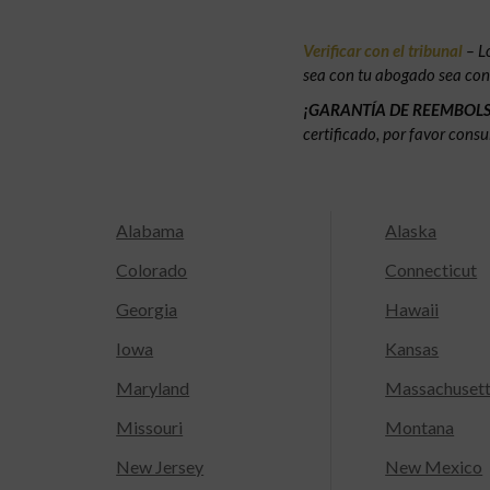
Verificar con el tribunal
– L
sea con tu abogado sea con e
¡GARANTÍA DE REEMBOL
certificado, por favor consu
Alabama
Alaska
Colorado
Connecticut
Georgia
Hawaii
Iowa
Kansas
Maryland
Massachuset
Missouri
Montana
New Jersey
New Mexico