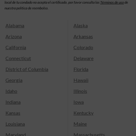
local de tu condado no acepta el certificado, por favor consulta las
Términos de uso
de
nuestra política de reembolso.
Alabama
Alaska
Arizona
Arkansas
California
Colorado
Connecticut
Delaware
District of Columbia
Florida
Georgia
Hawaii
Idaho
Illinois
Indiana
Iowa
Kansas
Kentucky
Louisiana
Maine
Maryland
Massachusetts