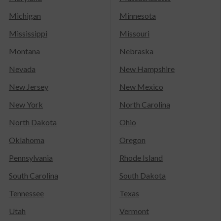
Michigan
Minnesota
Mississippi
Missouri
Montana
Nebraska
Nevada
New Hampshire
New Jersey
New Mexico
New York
North Carolina
North Dakota
Ohio
Oklahoma
Oregon
Pennsylvania
Rhode Island
South Carolina
South Dakota
Tennessee
Texas
Utah
Vermont