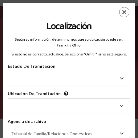
Luce MI - Condados Reconocidos
Saltar
ES
EN
al
contenido
Localización
principal
Condados Reconocidos
2600
Según su información, determinamos que su ubicación puede ser:
Franklin,
Ohio
.
Si esto no es correcto, actualice. Seleccione "Omitir" si no está seguro.
Condados
Estado De Tramitación
Estado
De
Tramitación
Ubicación De Tramitación
Ubicación
De
VERIFÍCA
Tramitación
Agencia de archivo
Condados reconocidos
Michigan
Luce
Agencia
Tribunal de Familia/Relaciones Domésticas
de